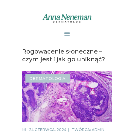
STRONA GŁÓWNA
PUBLIKACJE
Rogowacenie słoneczne –
ZABIEGI
czym jest i jak go uniknąć?
O MNIE
GABINETY
DERMATOLOGIA
WPISY
KONTAKT
24 CZERWCA, 2024
TWÓRCA:
ADMIN