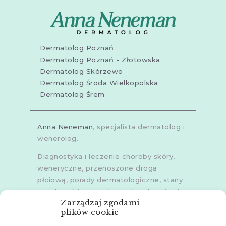
Dermatolog Poznań
Dermatolog Poznań - Złotowska
Dermatolog Skórzewo
Dermatolog Środa Wielkopolska
Dermatolog Śrem
Anna Neneman
, specjalista dermatolog i
wenerolog.
Diagnostyka i leczenie choroby skóry,
weneryczne, przenoszone drogą
płciową, porady dermatologiczne, stany
zapalne skóry, grzybice, choroby włosów,
Zarządzaj zgodami
dermoskopia, trichoskopia, u dorosłych i
plików cookie
dzieci.