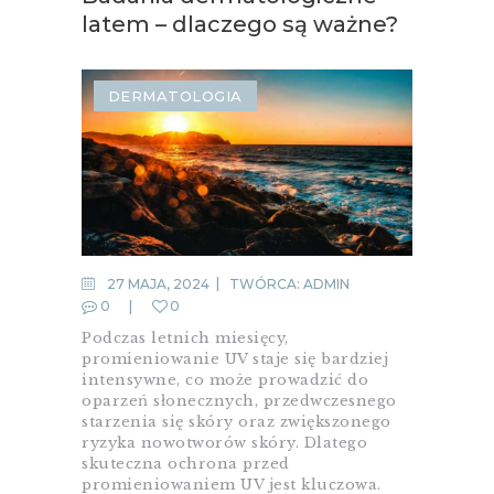
latem – dlaczego są ważne?
DERMATOLOGIA
27 MAJA, 2024
TWÓRCA:
ADMIN
0
0
Podczas letnich miesięcy,
promieniowanie UV staje się bardziej
intensywne, co może prowadzić do
oparzeń słonecznych, przedwczesnego
starzenia się skóry oraz zwiększonego
ryzyka nowotworów skóry. Dlatego
skuteczna ochrona przed
promieniowaniem UV jest kluczowa.