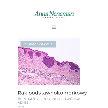
STRONA GŁÓWNA
PUBLIKACJE
DERMATOLOGIA
ZABIEGI
O MNIE
GABINETY
WPISY
KONTAKT
Rak podstawnokomórkowy
30 PAŹDZIERNIKA, 2023
TWÓRCA:
ADMIN
0