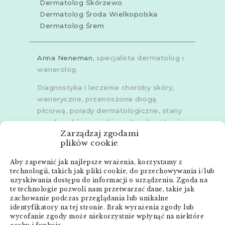
Dermatolog Skórzewo
Dermatolog Środa Wielkopolska
Dermatolog Śrem
Anna Neneman
, specjalista dermatolog i
wenerolog.
Diagnostyka i leczenie choroby skóry,
weneryczne, przenoszone drogą
płciową, porady dermatologiczne, stany
zapalne skóry, grzybice, choroby włosów,
Zarządzaj zgodami
dermoskopia, trichoskopia, u dorosłych i
plików cookie
dzieci.
Aby zapewnić jak najlepsze wrażenia, korzystamy z
Gabinety w
Poznaniu
,
Poznaniu -
technologii, takich jak pliki cookie, do przechowywania i/lub
Złotowska
,
Skórzewie
,
Środzie
uzyskiwania dostępu do informacji o urządzeniu. Zgoda na
Wielkopolskiej
i
Śremie
te technologie pozwoli nam przetwarzać dane, takie jak
zachowanie podczas przeglądania lub unikalne
Menu:
identyfikatory na tej stronie. Brak wyrażenia zgody lub
wycofanie zgody może niekorzystnie wpłynąć na niektóre