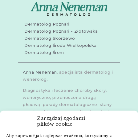
Dermatolog Poznań
Dermatolog Poznań - Złotowska
Dermatolog Skórzewo
Dermatolog Środa Wielkopolska
Dermatolog Śrem
Anna Neneman
, specjalista dermatolog i
wenerolog.
Diagnostyka i leczenie choroby skóry,
weneryczne, przenoszone drogą
płciową, porady dermatologiczne, stany
zapalne skóry, grzybice, choroby włosów,
Zarządzaj zgodami
dermoskopia, trichoskopia, u dorosłych i
plików cookie
dzieci.
Aby zapewnić jak najlepsze wrażenia, korzystamy z
Gabinety w
Poznaniu
,
Poznaniu -