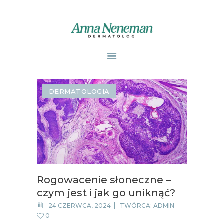
STRONA GŁÓWNA
PUBLIKACJE
DERMATOLOGIA
ZABIEGI
O MNIE
GABINETY
WPISY
KONTAKT
Rogowacenie słoneczne –
czym jest i jak go uniknąć?
24 CZERWCA, 2024
TWÓRCA:
ADMIN
0