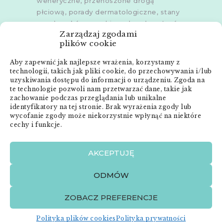
weneryczne, przenoszone drogą
płciową, porady dermatologiczne, stany
zapalne skóry, grzybice, choroby włosów,
Zarządzaj zgodami
dermoskopia, trichoskopia, u dorosłych i
plików cookie
dzieci.
Aby zapewnić jak najlepsze wrażenia, korzystamy z
Gabinety w
Poznaniu
,
Poznaniu -
technologii, takich jak pliki cookie, do przechowywania i/lub
Złotowska
,
Skórzewie
,
Środzie
uzyskiwania dostępu do informacji o urządzeniu. Zgoda na
Wielkopolskiej
i
Śremie
te technologie pozwoli nam przetwarzać dane, takie jak
zachowanie podczas przeglądania lub unikalne
Menu:
identyfikatory na tej stronie. Brak wyrażenia zgody lub
wycofanie zgody może niekorzystnie wpłynąć na niektóre
cechy i funkcje.
Strona główna
Anna Neneman – ZnanyLekarz.pl
AKCEPTUJĘ
Publikacje
Zabiegi dermatologiczne
ODMÓW
O mnie
Kontakt
ZOBACZ PREFERENCJE
Polityka plików cookies
Polityka prywatności