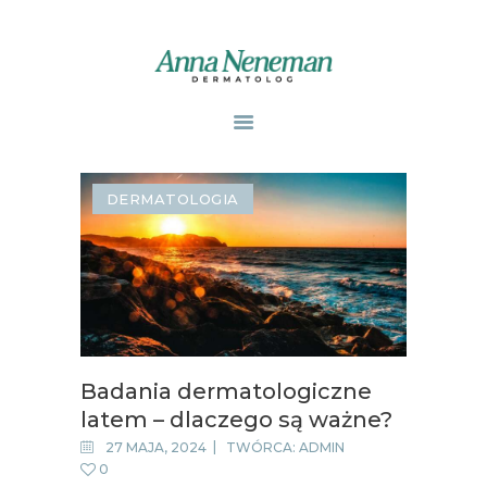
STRONA GŁÓWNA
PUBLIKACJE
DERMATOLOGIA
ZABIEGI
O MNIE
GABINETY
WPISY
KONTAKT
Badania dermatologiczne
latem – dlaczego są ważne?
27 MAJA, 2024
TWÓRCA:
ADMIN
0