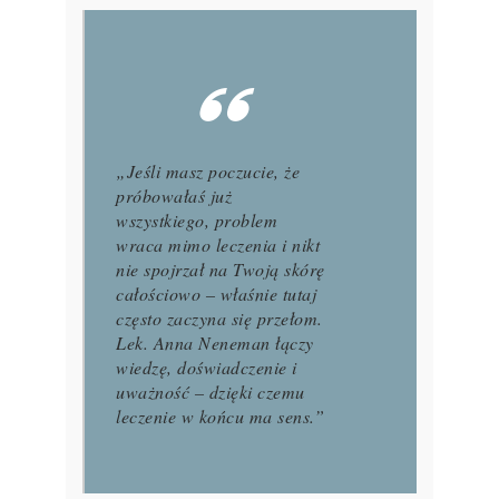
„Jeśli masz poczucie, że
próbowałaś już
wszystkiego, problem
wraca mimo leczenia i nikt
nie spojrzał na Twoją skórę
całościowo – właśnie tutaj
często zaczyna się przełom.
Lek. Anna Neneman łączy
wiedzę, doświadczenie i
uważność – dzięki czemu
leczenie w końcu ma sens.”