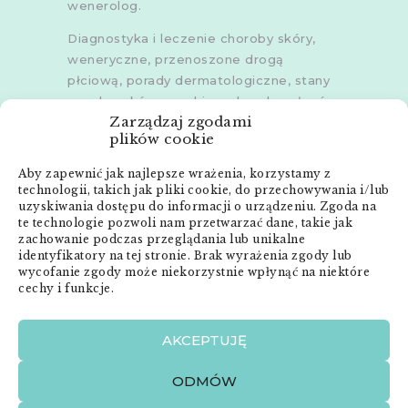
wenerolog.
Diagnostyka i leczenie choroby skóry,
weneryczne, przenoszone drogą
płciową, porady dermatologiczne, stany
zapalne skóry, grzybice, choroby włosów,
Zarządzaj zgodami
dermoskopia, trichoskopia, u dorosłych i
plików cookie
dzieci.
Aby zapewnić jak najlepsze wrażenia, korzystamy z
Gabinety w
Poznaniu
,
Poznaniu -
technologii, takich jak pliki cookie, do przechowywania i/lub
Złotowska
,
Skórzewie
,
Środzie
uzyskiwania dostępu do informacji o urządzeniu. Zgoda na
Wielkopolskiej
i
Śremie
te technologie pozwoli nam przetwarzać dane, takie jak
zachowanie podczas przeglądania lub unikalne
Menu:
identyfikatory na tej stronie. Brak wyrażenia zgody lub
wycofanie zgody może niekorzystnie wpłynąć na niektóre
cechy i funkcje.
Strona główna
Anna Neneman – ZnanyLekarz.pl
AKCEPTUJĘ
Publikacje
Zabiegi dermatologiczne
ODMÓW
O mnie