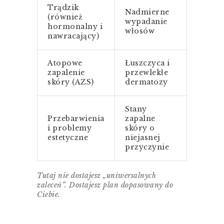
Trądzik
Nadmierne
(również
wypadanie
hormonalny i
włosów
nawracający)
Atopowe
Łuszczyca i
zapalenie
przewlekłe
skóry (AZS)
dermatozy
Stany
Przebarwienia
zapalne
i problemy
skóry o
estetyczne
niejasnej
przyczynie
Tutaj nie dostajesz „uniwersalnych
zaleceń”. Dostajesz plan dopasowany do
Ciebie.