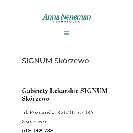
STRONA GŁÓWNA
PUBLIKACJE
ZABIEGI
SIGNUM Skórzewo
O MNIE
GABINETY
WPISY
Gabinety Lekarskie SIGNUM
KONTAKT
Skórzewo
ul. Poznańska 82B/11, 60-185
Skórzewo
618 143 738