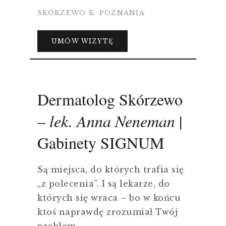
SKÓRZEWO K. POZNANIA
UMÓW WIZYTĘ
Dermatolog Skórzewo
–
lek. Anna Neneman
|
Gabinety SIGNUM
Są miejsca, do których trafia się
„z polecenia”. I są lekarze, do
których się wraca – bo w końcu
ktoś naprawdę zrozumiał Twój
problem.