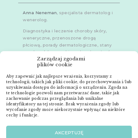
Anna Neneman
, specjalista dermatolog i
wenerolog.
Diagnostyka i leczenie choroby skóry,
weneryczne, przenoszone drogą
płciową, porady dermatologiczne, stany
zapalne skóry, grzybice, choroby włosów,
Zarządzaj zgodami
dermoskopia, trichoskopia, u dorosłych i
plików cookie
dzieci.
Aby zapewnić jak najlepsze wrażenia, korzystamy z
Gabinety w
Poznaniu
,
Poznaniu -
technologii, takich jak pliki cookie, do przechowywania i/lub
Złotowska
,
Skórzewie
,
Środzie
uzyskiwania dostępu do informacji o urządzeniu. Zgoda na
Wielkopolskiej
i
Śremie
te technologie pozwoli nam przetwarzać dane, takie jak
zachowanie podczas przeglądania lub unikalne
Menu:
identyfikatory na tej stronie. Brak wyrażenia zgody lub
wycofanie zgody może niekorzystnie wpłynąć na niektóre
cechy i funkcje.
Strona główna
Anna Neneman – ZnanyLekarz.pl
AKCEPTUJĘ
Publikacje