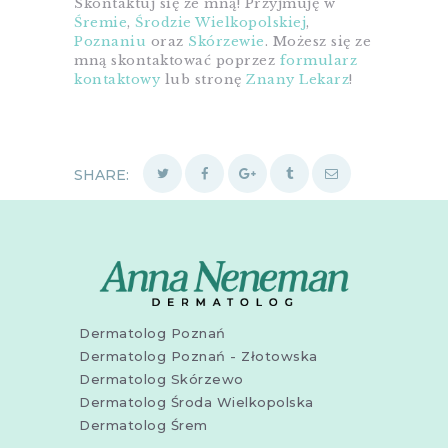
Skontaktuj się ze mną! Przyjmuję w
Śremie
,
Środzie Wielkopolskiej
,
Poznaniu
oraz
Skórzewie
. Możesz się ze
mną skontaktować poprzez
formularz
kontaktowy
lub stronę
Znany Lekarz
!
SHARE:
Dermatolog Poznań
Dermatolog Poznań - Złotowska
Dermatolog Skórzewo
Dermatolog Środa Wielkopolska
Dermatolog Śrem