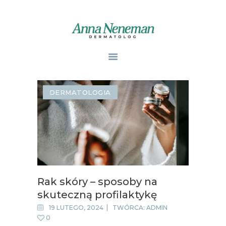
STRONA GŁÓWNA
PUBLIKACJE
DERMATOLOGIA
ZABIEGI
O MNIE
GABINETY
WPISY
KONTAKT
Rak skóry – sposoby na
skuteczną profilaktykę
19 LUTEGO, 2024
TWÓRCA:
ADMIN
0