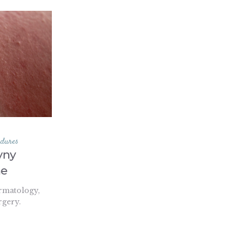
edures
yny
ne
rmatology,
rgery.