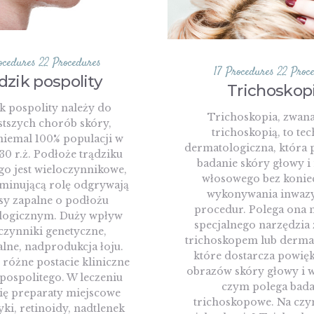
ocedures
22 Procedures
17 Procedures
22 Proc
dzik pospolity
Trichoskop
k pospolity należy do
Trichoskopia, zwana
stszych chorób skóry,
trichoskopią, to te
niemal 100% populacji w
dermatologiczna, która 
30 r.ż. Podłoże trądziku
badanie skóry głowy i
go jest wieloczynnikowe,
włosowego bez konie
minującą rolę odgrywają
wykonywania inwaz
sy zapalne o podłożu
procedur. Polega ona 
ogicznym. Duży wpływ
specjalnego narzędzia
czynniki genetyczne,
trichoskopem lub derm
ne, nadprodukcja łoju.
które dostarcza powię
 różne postacie kliniczne
obrazów skóry głowy i 
 pospolitego. W leczeniu
czym polega bada
się preparaty miejscowe
trichoskopowe. Na czy
yki, retinoidy, nadtlenek