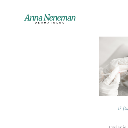
A
Di
Dermatolog Poznań
dr
Dermatolog Poznań -
gr
Złotowska
i d
Dermatolog Skórzewo
Dermatolog Środa
Ga
Wielkopolska
Wi
Dermatolog Śrem
17 Pr
Łysienie