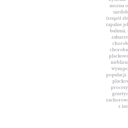
można o
niedo
(zespół z
zapalne je
bulimii,
zaburz
chorob
choroba
plackowa
niebliz
występo
populacji
placko
procesy
genety
zachorowan
z in