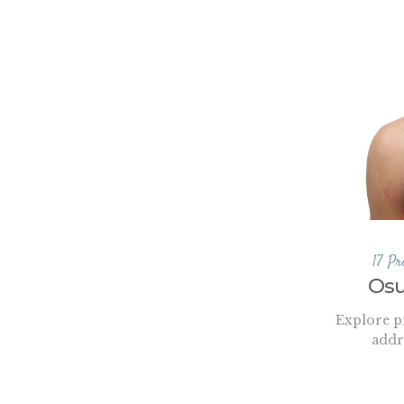
17 Pr
Osu
Explore p
addr