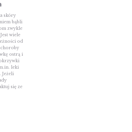
a
a skóry
niem bąbli
om zwykle
Jest wiele
leżności od
 choroby
kę ostrą i
pokrzywki
m.in. leki
 Jeżeli
ady
ktuj się ze