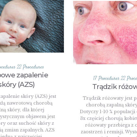
ocedures
22 Procedures
owe zapalenie
17 Procedures
22 Proc
skóry (AZS)
Trądzik różo
apalenie skóry (AZS) jest
Trądzik różowaty jest 
kłą nawrotową chorobą
chorobą zapalną skóry
ną skóry, dla której
Dotyczy 1-10 % populacji
rystycznym objawem jest
3x częściej chorują kobie
óry oraz suchość skóry z
różowaty przebiega z 
ią zmian zapalnych. AZS
zaostrzeń i remisji. Wyst
 jedną z najczęściej