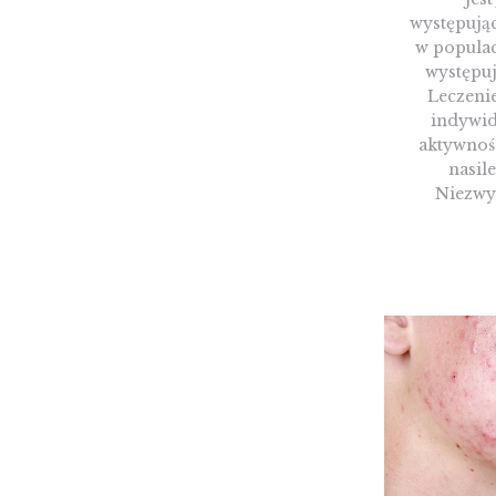
występują
w populacj
występuj
Leczeni
indywid
aktywnośc
nasil
Niezwyk