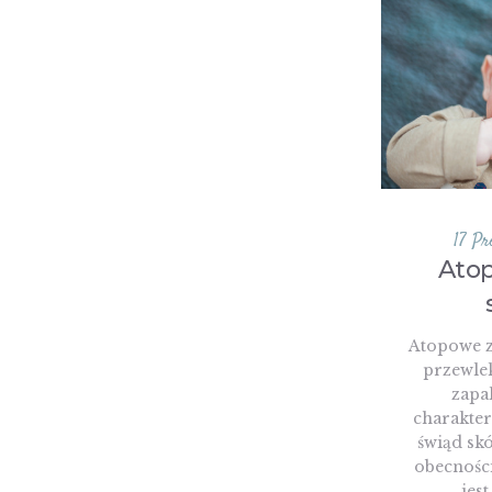
17 Pr
Atop
Atopowe z
przewle
zapal
charakte
świąd sk
obecnośc
jest