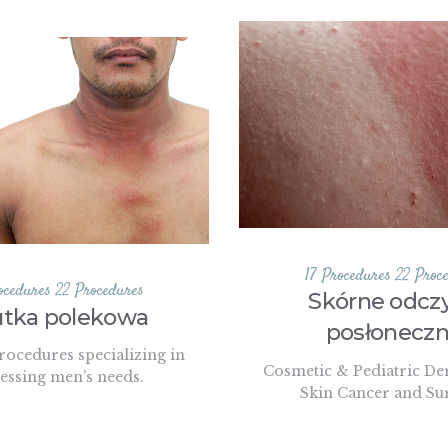
17 Procedures
22 Proc
ocedures
22 Procedures
Skórne odcz
tka polekowa
posłonecz
rocedures specializing in
Cosmetic & Pediatric De
essing men’s needs.
Skin Cancer and Su