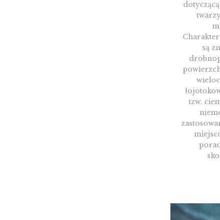
dotyczącą
twarzy
m
Charakte
są z
drobnop
powierzch
wielo
łojotokow
tzw. cie
niemo
zastosowan
miejsco
porad
sko