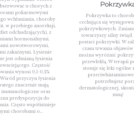
Pokrzywk
bserwować u chorych z
borami pokarmowymi
Pokrzywka to chorob
łego wchłaniania, choroby
cechująca się występowa
lit, w przebiegu anoreksji,
pokrzywkowych. Zmian
 diet odchudzających), z
towarzyszy silny świąd. 
eniami hormonalnymi,
postaci pokrzywki. W za
ami nowotworowymi,
czasu trwania objawów
mi zakaźnymi. Łysienie
można wyróżnić pokrzyw
te jest odmianą łysienia
przewlekłą. W terapii 
nowaciejącego. Częstość
stosuje się leki ogólne 
wania wynosi 0,1-0,2%
przeciwhistaminowe.
. Wśród przyczyn łysienia
potrzebujesz por
watego znaczenie mają
dermatologicznej, skonta
 immunologiczne oraz
mną!
czna predyspozycja do
ia. Często współistnieje
nymi chorobami o…