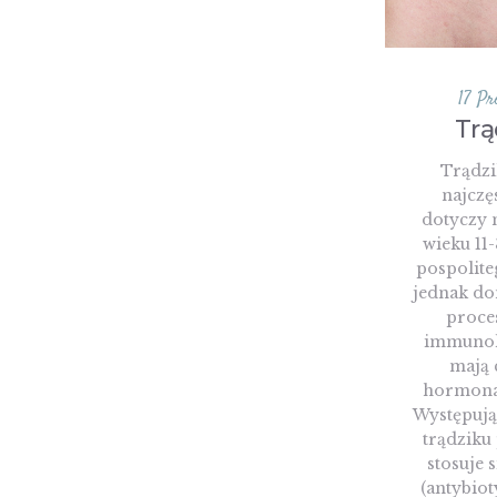
17 Pr
Trą
Trądzi
najczę
dotyczy 
wieku 11-
pospolite
jednak do
proce
immunol
mają 
hormonal
Występują
trądziku
stosuje 
(antybiot