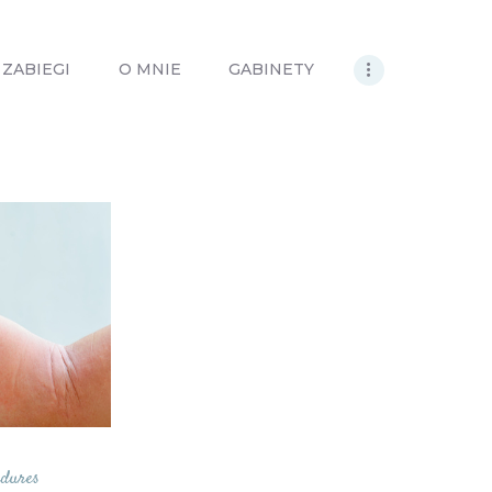
Menu:
ZABIEGI
O MNIE
GABINETY
Strona główna
e
Anna Neneman –
ch
ZnanyLekarz.pl
Publikacje
Zabiegi dermatologiczne
O mnie
Kontakt
edures