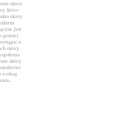
enie skóry
ry, które
aktu skóry
nnikiem
ącym. Jest
h postaci
wystąpić u
ch skóry.
zapalenia
enie skóry
kontaktowe
o rodzaj
enia…