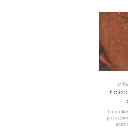
17 Pr
Łojot
Łojotokow
jest częst
nawro