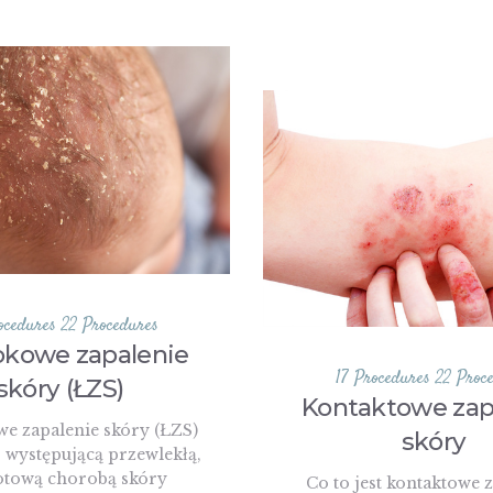
ocedures
22 Procedures
okowe zapalenie
17 Procedures
22 Proc
skóry (ŁZS)
Kontaktowe zap
e zapalenie skóry (ŁZS)
skóry
o występującą przewlekłą,
tową chorobą skóry
Co to jest kontaktowe 