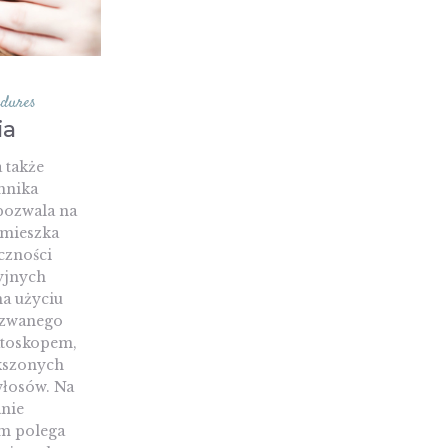
edures
ia
 także
chnika
pozwala na
 mieszka
czności
yjnych
na użyciu
 zwanego
atoskopem,
kszonych
włosów. Na
nie
m polega