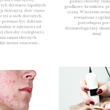
postaci choroby: rum
cych dermatoz zapalnych
grudkowo-krostkowa, pr
i dziecięcej, dość często
oczna. W leczeniu stosuj
e też u osób dorosłych.
zewnętrzne i ogólne.
e powinno być dobrane
potrzebujesz por
ualnie w zależności od
dermatologicznej, skonta
i choroby, rozległości i
mną!
enia zmian skórnych.
le istotne znaczenie…