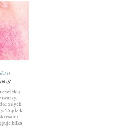
edures
waty
przewlekłą
 twarzy.
 dorosłych,
ty. Trądzik
okresami
ępuje kilka