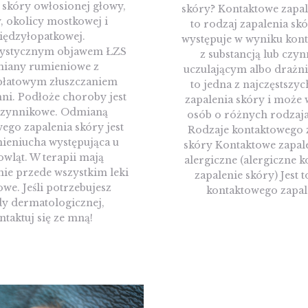
 skóry owłosionej głowy,
skóry? Kontaktowe zapal
, okolicy mostkowej i
to rodzaj zapalenia skó
iędzyłopatkowej.
występuje w wyniku kont
rystycznym objawem ŁZS
z substancją lub czy
miany rumieniowe z
uczulającym albo drażni
łatowym złuszczaniem
to jedna z najczęstszyc
ni. Podłoże choroby jest
zapalenia skóry i może 
czynnikowe. Odmianą
osób o różnych rodzaja
ego zapalenia skóry jest
Rodzaje kontaktowego 
mieniucha występująca u
skóry Kontaktowe zapal
wląt. W terapii mają
alergiczne (alergiczne 
ie przede wszystkim leki
zapalenie skóry) Jest t
we. Jeśli potrzebujesz
kontaktowego zapal
y dermatologicznej,
ntaktuj się ze mną!