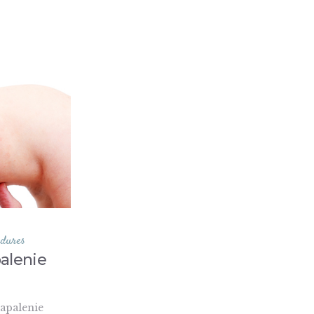
edures
alenie
zapalenie