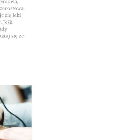
ieniowa,
zerostowa,
e się leki
 Jeśli
ady
ktuj się ze