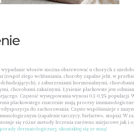
enie
li wypadanie włosów można obserwować u chorych z niedo
zespół złego wchłaniania, choroby zapalne jelit, w przebie
t odchudzających), z zaburzeniami hormonalnymi, chorobam
i, chorobami zakaźnymi. Łysienie plackowate jest odmianą
ejącego. Częstość występowania wynosi 0,1-0,2% populacji.
ienia plackowatego znaczenie mają procesy immunologiczne
redyspozycja do zachorowania. Często współistnieje z inn
unologicznym (zapalenie tarczycy, bielactwo, atopia). W za
 stosuje się różne metody leczenia zarówno miejscowe jak i 
porady dermatologicznej, skontaktuj się ze mną!