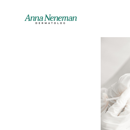
Ga
Wielkopolska
Wi
Dermatolog Śrem