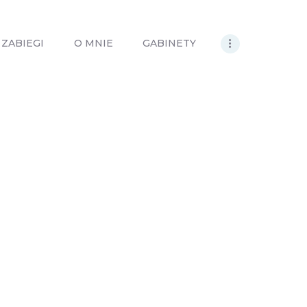
Zabiegi dermatologiczne
O mnie
ZABIEGI
O MNIE
GABINETY
Kontakt