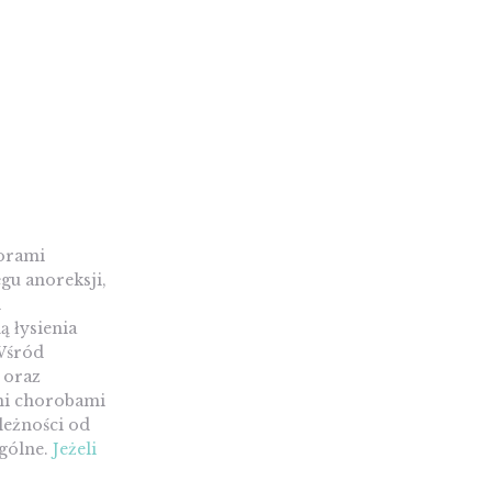
borami
gu anoreksji,
i
 łysienia
 Wśród
 oraz
ymi chorobami
leżności od
ogólne.
Jeżeli