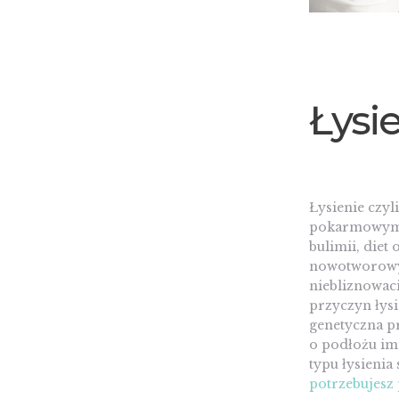
Łysi
Łysienie czy
pokarmowymi (
bulimii, die
nowotworowym
niebliznowaci
przyczyn łys
genetyczna p
o podłożu imm
typu łysienia
potrzebujesz 