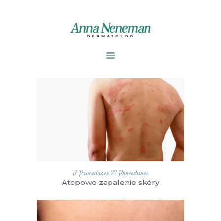
STRONA GŁÓWNA
PUBLIKACJE
ZABIEGI
O MNIE
GABINETY
WPISY
KONTAKT
17 Procedures
22 Procedures
Atopowe zapalenie skóry