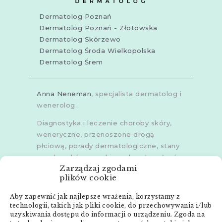
Dermatolog Poznań
Dermatolog Poznań - Złotowska
Dermatolog Skórzewo
Dermatolog Środa Wielkopolska
Dermatolog Śrem
Anna Neneman
, specjalista dermatolog i
wenerolog.
Diagnostyka i leczenie choroby skóry,
weneryczne, przenoszone drogą
płciową, porady dermatologiczne, stany
zapalne skóry, grzybice, choroby włosów,
Zarządzaj zgodami
dermoskopia, trichoskopia, u dorosłych i
plików cookie
dzieci.
Aby zapewnić jak najlepsze wrażenia, korzystamy z
Gabinety w
Poznaniu
,
Poznaniu -
technologii, takich jak pliki cookie, do przechowywania i/lub
Złotowska
,
Skórzewie
,
Środzie
uzyskiwania dostępu do informacji o urządzeniu. Zgoda na
Wielkopolskiej
i
Śremie