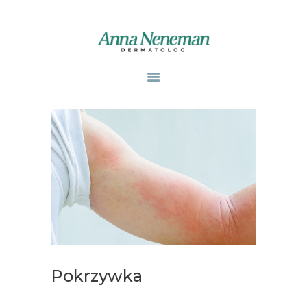
STRONA GŁÓWNA
PUBLIKACJE
ZABIEGI
O MNIE
GABINETY
WPISY
KONTAKT
Pokrzywka