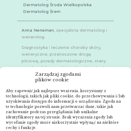
Dermatolog Środa Wielkopolska
Dermatolog Śrem
Anna Neneman
, specjalista dermatolog i
wenerolog.
Diagnostyka i leczenie choroby skóry,
weneryczne, przenoszone drogą
płciową, porady dermatologiczne, stany
zapalne skóry, grzybice, choroby włosów,
Zarządzaj zgodami
dermoskopia, trichoskopia, u dorosłych i
plików cookie
dzieci.
Aby zapewnić jak najlepsze wrażenia, korzystamy z
Gabinety w
Poznaniu
,
Poznaniu -
technologii, takich jak pliki cookie, do przechowywania i/lub
Złotowska
,
Skórzewie
,
Środzie
uzyskiwania dostępu do informacji o urządzeniu. Zgoda na
Wielkopolskiej
i
Śremie
te technologie pozwoli nam przetwarzać dane, takie jak
zachowanie podczas przeglądania lub unikalne
Menu:
identyfikatory na tej stronie. Brak wyrażenia zgody lub
wycofanie zgody może niekorzystnie wpłynąć na niektóre
cechy i funkcje.
Strona główna