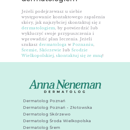
Jeżeli podejrzewasz u siebie
występowanie kontaktowego zapalenia
skóry, jak najszybciej skontaktuj się z
dermatologiem
, by potwierdzić lub
wykluczyć swoje przypuszczenia i
wprowadzić plan leczenia. Jeżeli
szukasz
dermatologa
w
Poznaniu
,
Śremie
,
Skórzewie
lub
Środzie
Wielkopolskiej
,
skontaktuj się ze mną
!
Dermatolog Poznań
Dermatolog Poznań - Złotowska
Dermatolog Skórzewo
Dermatolog Środa Wielkopolska
Dermatolog Śrem