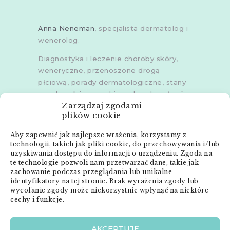
Anna Neneman
, specjalista dermatolog i
wenerolog.
Diagnostyka i leczenie choroby skóry,
weneryczne, przenoszone drogą
płciową, porady dermatologiczne, stany
zapalne skóry, grzybice, choroby włosów,
Zarządzaj zgodami
dermoskopia, trichoskopia, u dorosłych i
plików cookie
dzieci.
Aby zapewnić jak najlepsze wrażenia, korzystamy z
Gabinety w
Poznaniu
,
Poznaniu -
technologii, takich jak pliki cookie, do przechowywania i/lub
Złotowska
,
Skórzewie
,
Środzie
uzyskiwania dostępu do informacji o urządzeniu. Zgoda na
Wielkopolskiej
i
Śremie
te technologie pozwoli nam przetwarzać dane, takie jak
zachowanie podczas przeglądania lub unikalne
Menu:
identyfikatory na tej stronie. Brak wyrażenia zgody lub
wycofanie zgody może niekorzystnie wpłynąć na niektóre
cechy i funkcje.
Strona główna
Anna Neneman – ZnanyLekarz.pl
AKCEPTUJĘ
Publikacje