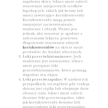
zapalenia skóry, lekarz może zalecić
stosowanie miejscowych środków
łagodzących, takich jak kremy lub
maści zawierające kortykosteroidy.
Kortykosteroidy mogą pomóc
zmniejszyć zaczerwienienie,
swędzenie i obrzęk. Ważne jest
jednak, aby stosować je zgodnie z
zaleceniami lekarza, ponieważ
długotrwałe stosowanie silnych
kortykosteroidów
na skórze może
prowadzić do działań ubocznych.
Leki przeciwhistaminowe:
Jeśli
swędzenie jest intensywne, lekarz
może przepisać leki
przeciwhistaminowe, które pomogą
złagodzić ten objaw.
Leki przeciwzapalne:
W niektórych
przypadkach, szczególnie gdy reakcja
skórna jest ciężka lub obejmuje duże
obszary ciała, lekarz może zalecić
doustne leki przeciwzapalne, takie
jak kortykosteroidy doustne lub
niesteroidowe leki przeciwzapalne.