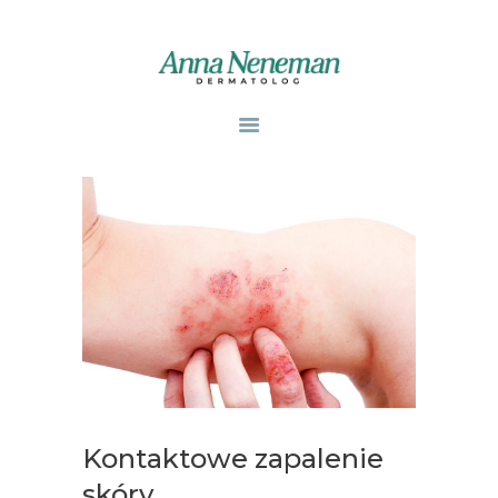
STRONA GŁÓWNA
PUBLIKACJE
ZABIEGI
O MNIE
GABINETY
WPISY
KONTAKT
Kontaktowe zapalenie
skóry