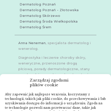
Dermatolog Poznań
Dermatolog Poznań - Złotowska
Dermatolog Skórzewo
Dermatolog Środa Wielkopolska
Dermatolog Śrem
Anna Neneman
, specjalista dermatolog i
wenerolog.
Diagnostyka i leczenie choroby skóry,
weneryczne, przenoszone drogą
płciową, porady dermatologiczne, stany
zapalne skóry, grzybice, choroby włosów,
Zarządzaj zgodami
dermoskopia, trichoskopia, u dorosłych i
plików cookie
dzieci.
Aby zapewnić jak najlepsze wrażenia, korzystamy z
Gabinety w
Poznaniu
,
Poznaniu -
technologii, takich jak pliki cookie, do przechowywania i/lub
Złotowska
,
Skórzewie
,
Środzie
uzyskiwania dostępu do informacji o urządzeniu. Zgoda na
Wielkopolskiej
i
Śremie
te technologie pozwoli nam przetwarzać dane, takie jak