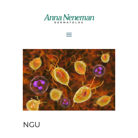
STRONA GŁÓWNA
PUBLIKACJE
ZABIEGI
O MNIE
GABINETY
WPISY
KONTAKT
NGU