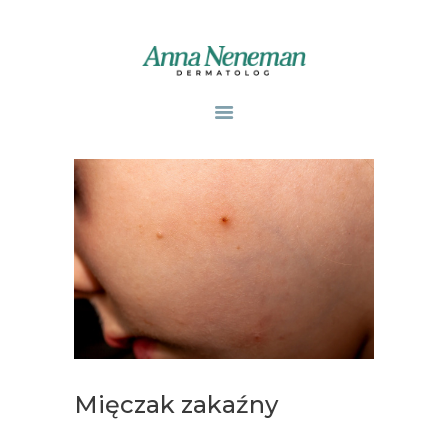
STRONA GŁÓWNA
PUBLIKACJE
ZABIEGI
O MNIE
GABINETY
WPISY
KONTAKT
Mięczak zakaźny