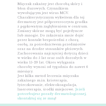
Mięczak zakaźny jest chorobą skóry i
błon śluzowych. Czynnikiem
wywołującym jest wirus MCV.
Charakterystycznym wykwitem dla tej
dermatozy jest półprzezroczysta grudka
z pępkowatym zagłębieniem w centrum.
Zmiany skórne mogą być pojedyncze
lub mnogie. Do zakażenia może dojść
przez kontakt bezpośredni z chorą
osobą, za pośrednictwem przedmiotów
oraz na drodze stosunków płciowych.
Zachorowania najczęściej dotyczą dzieci
w wieku do 5 lat oraz osób dorosłych w
wieku 15-29 lat. Okres wylęgania
choroby wynosi od tygodnia do nawet 6
miesięcy.
Jest kilka metod leczenia mięczaka
zakaźnego m.in. krioterapia,
łyżeczkowanie, elektrokoagulacja,
laseroterapia, środki miejscowe.
Jeżeli
potrzebujesz porady dermatologicznej,
skontaktuj się ze mną
!