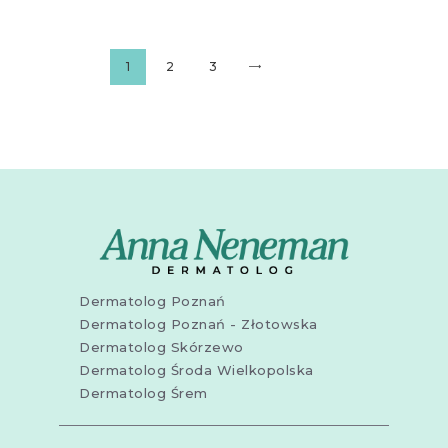
Stronicowanie
PAGE
1
PAGE
2
PAGE
3
>
wpisów
Dermatolog Poznań
Dermatolog Poznań - Złotowska
Dermatolog Skórzewo
Dermatolog Środa Wielkopolska
Dermatolog Śrem