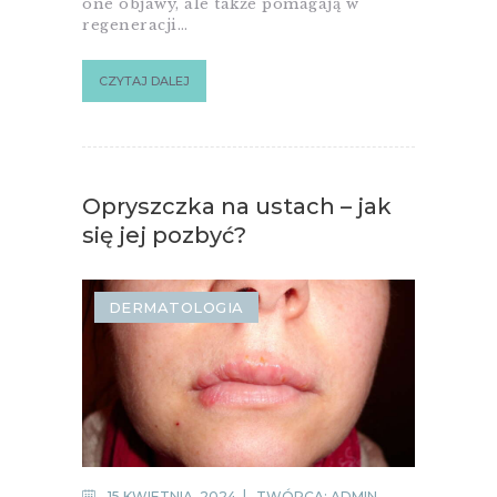
one objawy, ale także pomagają w
regeneracji…
CZYTAJ DALEJ
Opryszczka na ustach – jak
się jej pozbyć?
DERMATOLOGIA
15 KWIETNIA, 2024
TWÓRCA:
ADMIN