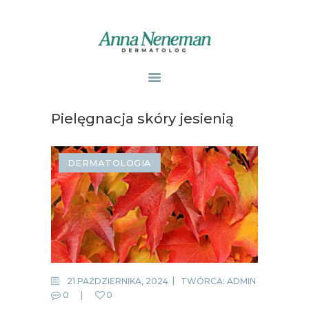
STRONA GŁÓWNA
PUBLIKACJE
Pielęgnacja skóry jesienią
ZABIEGI
O MNIE
DERMATOLOGIA
GABINETY
WPISY
KONTAKT
21 PAŹDZIERNIKA, 2024
TWÓRCA:
ADMIN
0
0