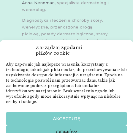
Anna Neneman
, specjalista dermatolog i
wenerolog.
Diagnostyka i leczenie choroby skóry,
weneryczne, przenoszone drogą
płciową, porady dermatologiczne, stany
zapalne skóry, grzybice, choroby włosów,
Zarządzaj zgodami
dermoskopia, trichoskopia, u dorosłych i
plików cookie
dzieci.
Aby zapewnić jak najlepsze wrażenia, korzystamy z
Gabinety w
Poznaniu
,
Poznaniu -
technologii, takich jak pliki cookie, do przechowywania i/lub
Złotowska
,
Skórzewie
,
Środzie
uzyskiwania dostępu do informacji o urządzeniu. Zgoda na
Wielkopolskiej
i
Śremie
te technologie pozwoli nam przetwarzać dane, takie jak
zachowanie podczas przeglądania lub unikalne
Menu:
identyfikatory na tej stronie. Brak wyrażenia zgody lub
wycofanie zgody może niekorzystnie wpłynąć na niektóre
cechy i funkcje.
Strona główna
Anna Neneman – ZnanyLekarz.pl
AKCEPTUJĘ
Publikacje
Zabiegi dermatologiczne
ODMÓW