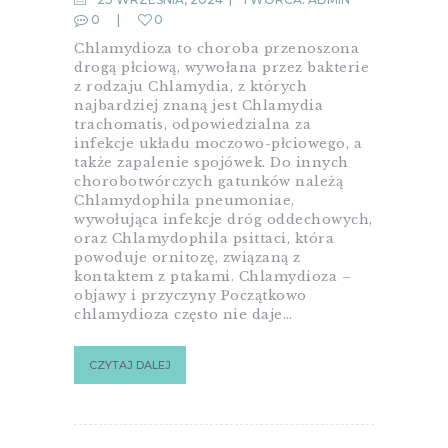
0
0
Chlamydioza to choroba przenoszona
drogą płciową, wywołana przez bakterie
z rodzaju Chlamydia, z których
najbardziej znaną jest Chlamydia
trachomatis, odpowiedzialna za
infekcje układu moczowo-płciowego, a
także zapalenie spojówek. Do innych
chorobotwórczych gatunków należą
Chlamydophila pneumoniae,
wywołująca infekcje dróg oddechowych,
oraz Chlamydophila psittaci, która
powoduje ornitozę, związaną z
kontaktem z ptakami. Chlamydioza –
objawy i przyczyny Początkowo
chlamydioza często nie daje…
CZYTAJ DALEJ