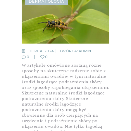
DERMATOLOGIA
11 LIPCA, 2024
TWÓRCA:
ADMIN
0
0
W artykule omówione zostaną różne
sposoby na skuteczne radzenie sobie z
ukąszeniami owadów, w tym naturalne
środki łagodzące podrażnienia skóry
oraz sposoby zapobiegania ukąszeniom.
Skuteczne naturalne środki łagodzące
podrażnienia skóry Skuteczne
naturalne środki łagodzące
podrażnienia skóry mogą być
zbawienne dla osób cierpiących na
swędzenie i podrażnienie skóry po
ukąszeniu owadów. Nie tylko łagodzą