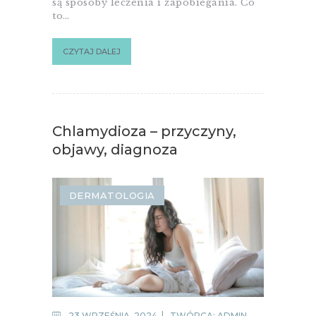
są sposoby leczenia i zapobiegania. Co
to…
CZYTAJ DALEJ
Chlamydioza – przyczyny,
objawy, diagnoza
DERMATOLOGIA
23 WRZEŚNIA, 2024
TWÓRCA:
ADMIN