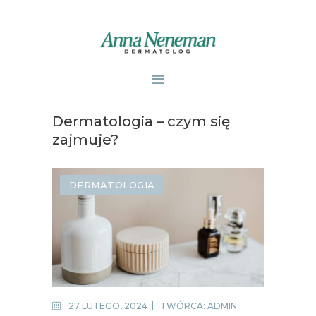
STRONA GŁÓWNA
PUBLIKACJE
Dermatologia – czym się
ZABIEGI
zajmuje?
O MNIE
GABINETY
DERMATOLOGIA
WPISY
KONTAKT
27 LUTEGO, 2024
TWÓRCA:
ADMIN