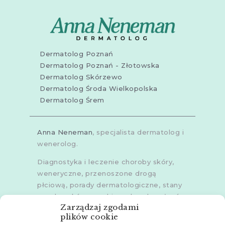
Dermatolog Poznań
Dermatolog Poznań - Złotowska
Dermatolog Skórzewo
Dermatolog Środa Wielkopolska
Dermatolog Śrem
Anna Neneman
, specjalista dermatolog i
wenerolog.
Diagnostyka i leczenie choroby skóry,
weneryczne, przenoszone drogą
płciową, porady dermatologiczne, stany
zapalne skóry, grzybice, choroby włosów,
Zarządzaj zgodami
dermoskopia, trichoskopia, u dorosłych i
plików cookie
dzieci.