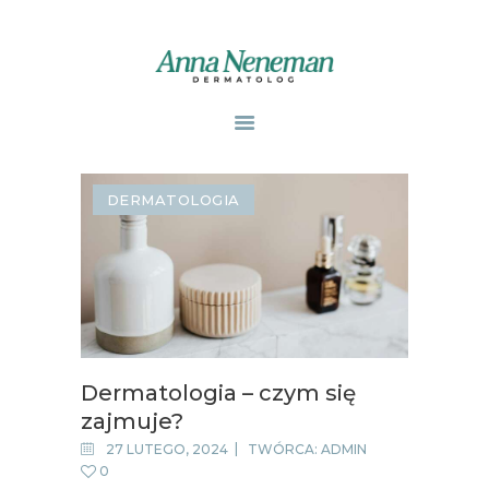
STRONA GŁÓWNA
PUBLIKACJE
DERMATOLOGIA
ZABIEGI
O MNIE
GABINETY
WPISY
KONTAKT
Dermatologia – czym się
zajmuje?
27 LUTEGO, 2024
TWÓRCA:
ADMIN
0