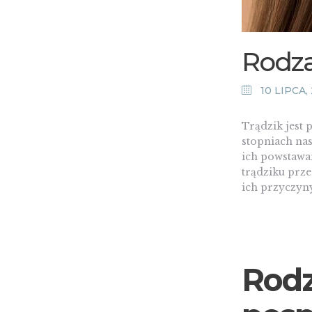
Rodza
10 LIPCA,
Trądzik jest
stopniach na
ich powstawan
trądziku prz
ich przyczyn
Rodz