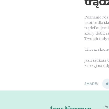
trąd
Poznanie róż
istotne dla s
trądziku jest
który dobierz
Twoich indyw
Chcesz skons
Jeśli szukas
zajrzyj na o
SHARE:
A