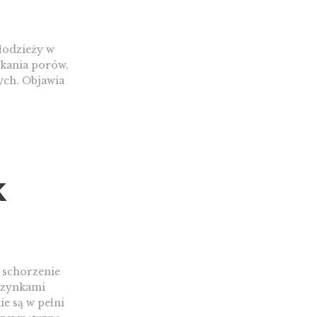
młodzieży w
ykania porów,
ych. Objawia
k
 schorzenie
aczynkami
e są w pełni