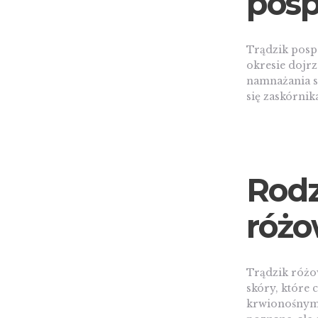
posp
Trądzik pospo
okresie dojr
namnażania s
się zaskórnik
Rodz
różo
Trądzik różo
skóry, które
krwionośnymi