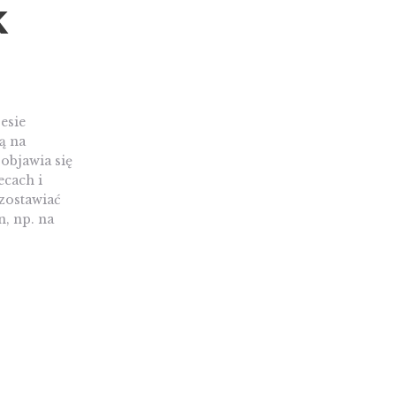
k
esie
ą na
objawia się
ecach i
zostawiać
n, np. na