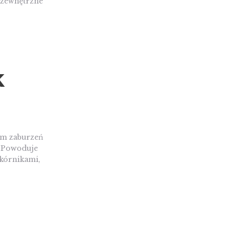
i zewnętrzne
k
em zaburzeń
 Powoduje
skórnikami,