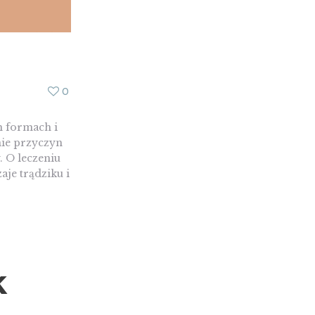
0
h formach i
nie przyczyn
. O leczeniu
aje trądziku i
k