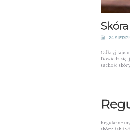
Skóra
24 SIERPN
Odkryj tajemn
Dowiedz się, 
suchość skóry
Regu
Regularne my
skóry, jak i