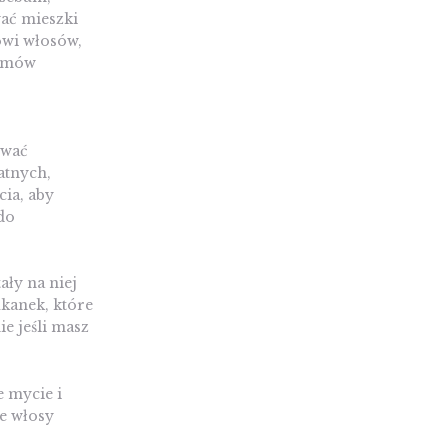
wać mieszki
owi włosów,
lemów
ować
atnych,
cia, aby
do
ły na niej
kanek, które
e jeśli masz
e mycie i
e włosy