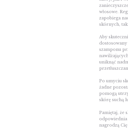
zanieczyszcze
włosowe. Reg
zapobiega na
skórnych, tak
Aby skuteczn
dostosowany 
szamponu prz
nawilżających
uniknąć nadm
przetłuszczan
Po umyciu skó
żadne pozost
pomogą utrzy
skórę suchą l
Pamiętaj, że 
odpowiednia p
nagrodzą Cię