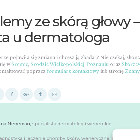
lemy ze skórą głowy –
ta u dermatologa
rze pojawiła się zmiana i chcesz ją zbadać? Nie czekaj, skonta
uję w
Śremie
,
Środzie Wielkopolskiej
,
Poznaniu
oraz
Skórze
kontaktować poprzez
formularz kontaktowy
lub stronę
Znany
nna Neneman
, specjalista dermatolog i wenerolog.
agnostyka i leczenie choroby skóry, weneryczne, przenoszon