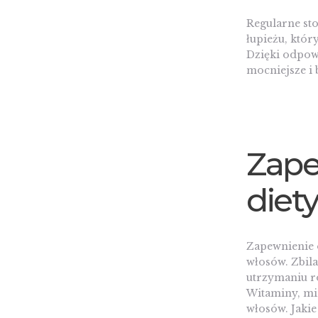
Regularne st
łupieżu, któ
Dzięki odpowi
mocniejsze i b
Zape
diet
Zapewnienie o
włosów. Zbil
utrzymaniu r
Witaminy, min
włosów. Jakie