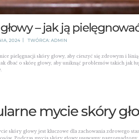
 głowy – jak ją pielęgnowa
IA, 2024
TWÓRCA:
ADMIN
ice pielęgnacji skóry głowy, aby cieszyć się zdrowym i lśn
jak dbać o skórę głowy, aby uniknąć problemów takich jak łu
.
larne mycie skóry gł
cie skóry głowy jest kluczowe dla zachowania zdrowego st
 włosów. Podczas mycia skóry głowy usuwamy nagromadzony