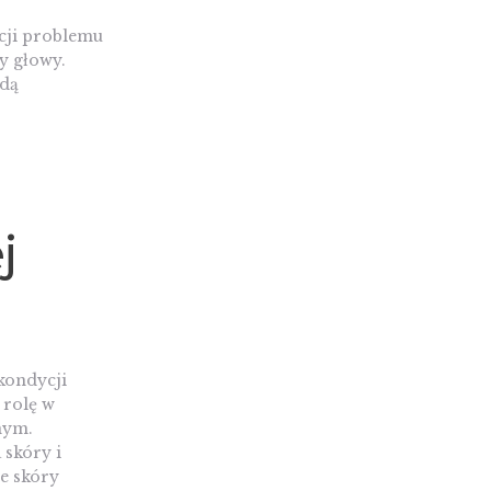
cji problemu
y głowy.
ędą
j
kondycji
 rolę w
nym.
 skóry i
ie skóry