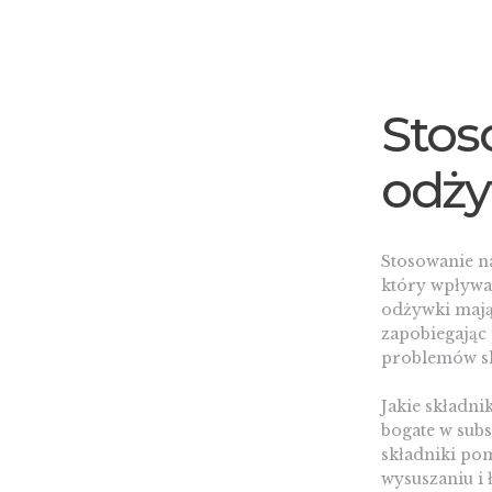
Stos
odż
Stosowanie n
który wpływa 
odżywki mają
zapobiegając
problemów s
Jakie składn
bogate w subs
składniki po
wysuszaniu i 