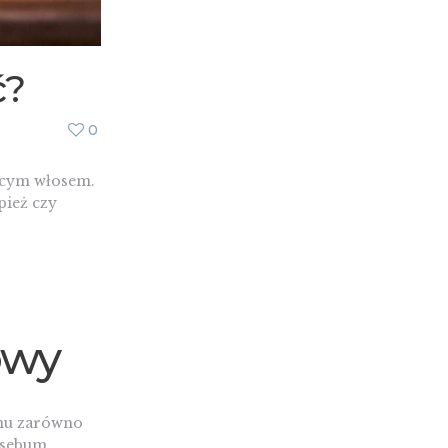
ć?
0
iącym włosem.
pież czy
owy
anu zarówno
 sebum,