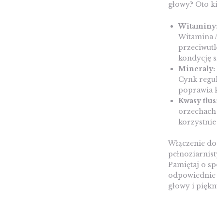
głowy? Oto k
Witaminy
Witamina A
przeciwutl
kondycję s
Minerały:
Cynk regul
poprawia k
Kwasy tłu
orzechach 
korzystnie
Włączenie do
pełnoziarnis
Pamiętaj o s
odpowiednie n
głowy i pięk