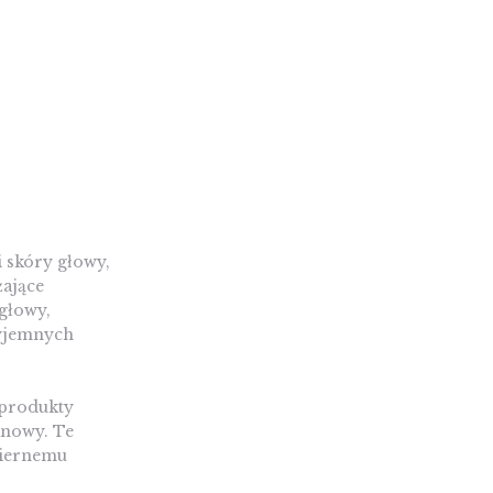
 skóry głowy,
żające
głowy,
zyjemnych
 produkty
ganowy. Te
miernemu