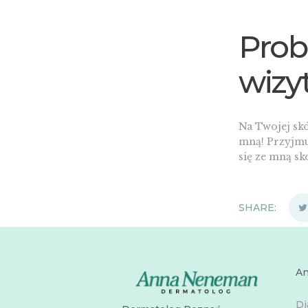
Prob
wizy
Na Twojej skó
mną! Przyjm
się ze mną s
SHARE:
A
Di