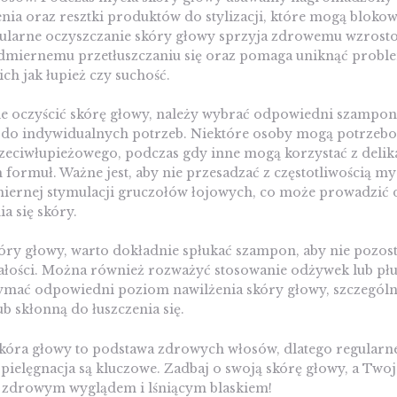
nia oraz resztki produktów do stylizacji, które mogą bloko
ularne oczyszczanie skóry głowy sprzyja zdrowemu wzrost
dmiernemu przetłuszczaniu się oraz pomaga uniknąć prob
ich jak łupież czy suchość.
ie oczyścić skórę głowy, należy wybrać odpowiedni szampon
do indywidualnych potrzeb. Niektóre osoby mogą potrzeb
eciwłupieżowego, podczas gdy inne mogą korzystać z delik
 formuł. Ważne jest, aby nie przesadzać z częstotliwością my
iernej stymulacji gruczołów łojowych, co może prowadzić 
ia się skóry.
ry głowy, warto dokładnie spłukać szampon, aby nie pozosta
ałości. Można również rozważyć stosowanie odżywek lub płu
mać odpowiedni poziom nawilżenia skóry głowy, szczególni
ub skłonną do łuszczenia się.
skóra głowy to podstawa zdrowych włosów, dlatego regularn
ielęgnacja są kluczowe. Zadbaj o swoją skórę głowy, a Twoj
 zdrowym wyglądem i lśniącym blaskiem!