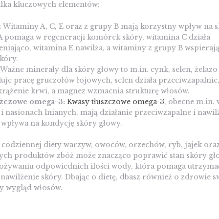
ilka kluczowych elementów:
:
Witaminy A, C, E oraz z grupy B mają korzystny wpływ na s
 pomaga w regeneracji komórek skóry, witamina C działa
eniająco, witamina E nawilża, a witaminy z grupy B wspieraj
kóry.
Ważne minerały dla skóry głowy to m.in. cynk, selen, żelazo
uje pracę gruczołów łojowych, selen działa przeciwzapalnie,
rążenie krwi, a magnez wzmacnia strukturę włosów.
szczowe omega-3:
Kwasy tłuszczowe omega-3
, obecne m.in. 
i nasionach lnianych, mają działanie przeciwzapalne i nawilż
 wpływa na kondycję skóry głowy.
 codziennej diety warzyw, owoców, orzechów, ryb, jajek ora
tych produktów zbóż może znacząco poprawić stan skóry gł
pożywaniu odpowiednich ilości wody, która pomaga utrzyma
awilżenie skóry. Dbając o dietę, dbasz również o zdrowie s
ny wygląd włosów.