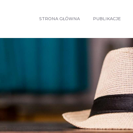
STRONA
GŁÓWNA
STRONA GŁÓWNA
PUBLIKACJE
PUBLIKACJE
ZABIEGI
O MNIE
GABINETY
WPISY
KONTAKT