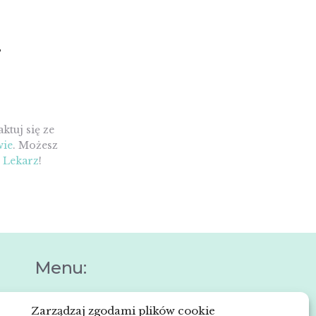
ktuj się ze
wie
. Możesz
 Lekarz
!
Menu:
Zarządzaj zgodami plików cookie
Strona główna
e