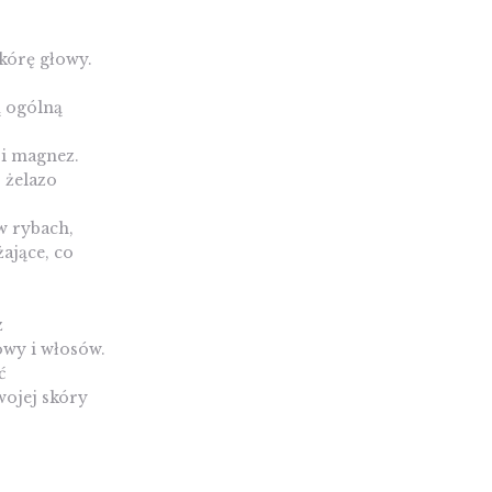
kórę głowy.
ą ogólną
 i magnez.
 żelazo
w rybach,
ające, co
z
owy i włosów.
ć
wojej skóry