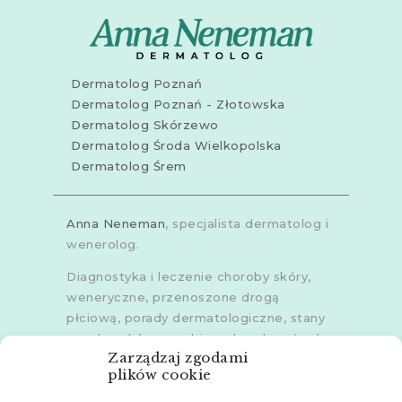
Dermatolog Poznań
Dermatolog Poznań - Złotowska
Dermatolog Skórzewo
Dermatolog Środa Wielkopolska
Dermatolog Śrem
Anna Neneman
, specjalista dermatolog i
wenerolog.
Diagnostyka i leczenie choroby skóry,
weneryczne, przenoszone drogą
płciową, porady dermatologiczne, stany
zapalne skóry, grzybice, choroby włosów,
Zarządzaj zgodami
dermoskopia, trichoskopia, u dorosłych i
plików cookie
dzieci.