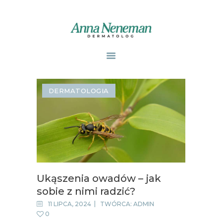
STRONA GŁÓWNA
PUBLIKACJE
DERMATOLOGIA
ZABIEGI
O MNIE
GABINETY
WPISY
KONTAKT
Ukąszenia owadów – jak
sobie z nimi radzić?
11 LIPCA, 2024
TWÓRCA:
ADMIN
0