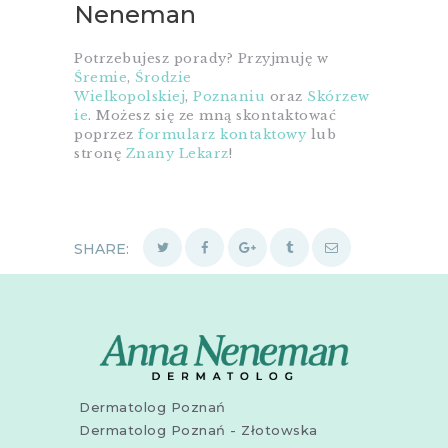
Neneman
Potrzebujesz porady? Przyjmuję w
Śremie
,
Środzie
Wielkopolskiej
,
Poznaniu
oraz
Skórzew
ie
. Możesz się ze mną skontaktować
poprzez
formularz kontaktowy
lub
stronę
Znany Lekarz
!
SHARE:
Dermatolog Poznań
Dermatolog Poznań - Złotowska