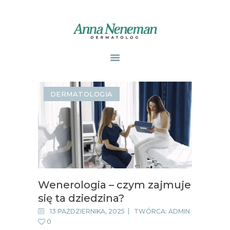
STRONA GŁÓWNA
PUBLIKACJE
DERMATOLOGIA
ZABIEGI
O MNIE
GABINETY
WPISY
KONTAKT
Wenerologia – czym zajmuje
się ta dziedzina?
13 PAŹDZIERNIKA, 2025
TWÓRCA:
ADMIN
0