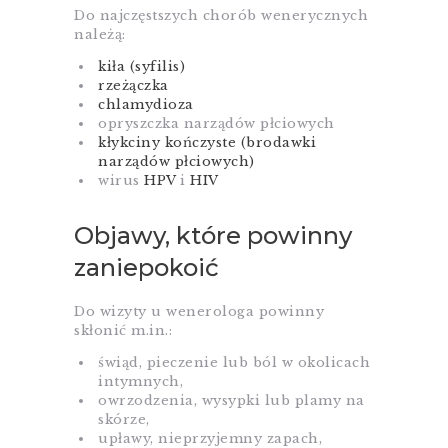
Do najczęstszych chorób wenerycznych
należą:
kiła (syfilis)
rzeżączka
chlamydioza
opryszczka narządów płciowych
kłykciny kończyste (brodawki
narządów płciowych)
wirus
HPV
i
HIV
Objawy, które powinny
zaniepokoić
Do wizyty u wenerologa powinny
skłonić m.in.:
świąd, pieczenie lub ból w okolicach
intymnych,
owrzodzenia, wysypki lub plamy na
skórze,
upławy, nieprzyjemny zapach,