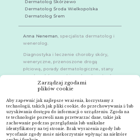
Dermatolog Skórzewo
Dermatolog Środa Wielkopolska
Dermatolog Śrem
Anna Neneman
, specjalista dermatolog i
wenerolog.
Diagnostyka i leczenie choroby skóry,
weneryczne, przenoszone drogą
płciową, porady dermatologiczne, stany
zapalne skóry, grzybice, choroby włosów,
Zarządzaj zgodami
dermoskopia, trichoskopia, u dorosłych i
plików cookie
dzieci.
Aby zapewnić jak najlepsze wrażenia, korzystamy z
Gabinety w
Poznaniu
,
Poznaniu -
technologii, takich jak pliki cookie, do przechowywania i/lub
Złotowska
,
Skórzewie
,
Środzie
uzyskiwania dostępu do informacji o urządzeniu. Zgoda na
Wielkopolskiej
i
Śremie
te technologie pozwoli nam przetwarzać dane, takie jak
zachowanie podczas przeglądania lub unikalne
Menu:
identyfikatory na tej stronie. Brak wyrażenia zgody lub
wycofanie zgody może niekorzystnie wpłynąć na niektóre
cechy i funkcje.