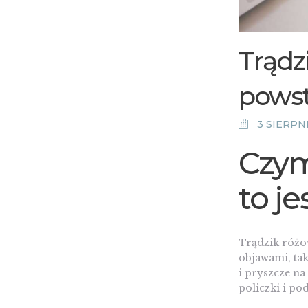
Trądz
powst
3 SIERPNI
Czym
to je
Trądzik różo
objawami, tak
i pryszcze na
policzki i po