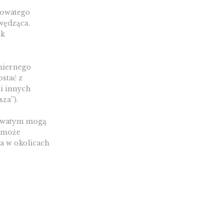
óżowatego
wędząca.
ik
dmiernego
ostać z
i innych
za”).
żowatym mogą
o może
a w okolicach