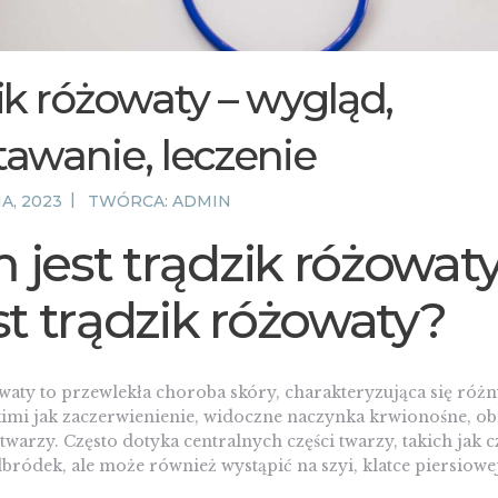
ik różowaty – wygląd,
awanie, leczenie
A, 2023
TWÓRCA:
ADMIN
 jest trądzik różowat
st trądzik różowaty?
waty to przewlekła choroba skóry, charakteryzująca się róż
imi jak zaczerwienienie, widoczne naczynka krwionośne, ob
 twarzy. Często dotyka centralnych części twarzy, takich jak c
dbródek, ale może również wystąpić na szyi, klatce piersiowej