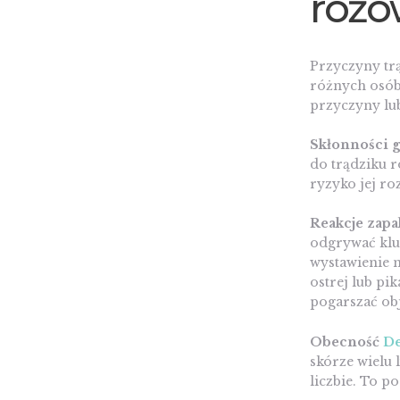
różo
Przyczyny tr
różnych osób.
przyczyny lu
Skłonności 
do trądziku r
ryzyko jej r
Reakcje zapa
odgrywać klu
wystawienie 
ostrej lub pi
pogarszać ob
Obecność
De
skórze wielu 
liczbie. To p