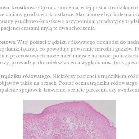
kowo-krostkowa
: Oprócz rumienia, w tej postaci trądziku r
kże zmiany grudkowo-krostkowe. Skóra może być bolesna i s
 zmiany grudkowo-krostkowe przypominają tradycyjny trądz
pacjenci czasami mylą te dwa schorzenia.
ostowa
: W tej postaci trądziku różowatego dochodzi do na
ę tkanki łącznej, co powoduje powstanie narośli i guzków. P
ian przerostowych może mieć miejsce na nosie, policzkach 
rzy, prowadząc do zniekształcenia wyglądu nosa (nos „piwos
 trądziku różowatego
: Niektórzy pacjenci z trądzikiem ró
objawów także na oczach. Postać oczna trądziku różowateg
alenie spojówek, łzawienie, uczucie pieczenia czy swędzeni