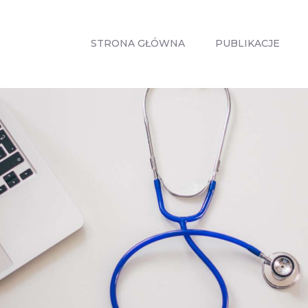
STRONA
GŁÓWNA
STRONA GŁÓWNA
PUBLIKACJE
PUBLIKACJE
ZABIEGI
O MNIE
GABINETY
WPISY
KONTAKT