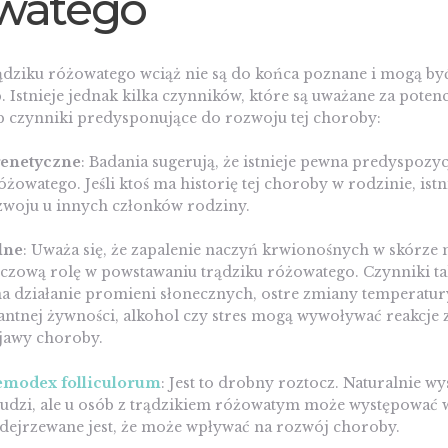
watego
ądziku różowatego wciąż nie są do końca poznane i mogą by
 Istnieje jednak kilka czynników, które są uważane za poten
b czynniki predysponujące do rozwoju tej choroby:
genetyczne
: Badania sugerują, że istnieje pewna predyspozy
óżowatego. Jeśli ktoś ma historię tej choroby w rodzinie, istn
ozwoju u innych członków rodziny.
lne
: Uważa się, że zapalenie naczyń krwionośnych w skórze
czową rolę w powstawaniu trądziku różowatego. Czynniki tak
na działanie promieni słonecznych, ostre zmiany temperatur
kantnej żywności, alkohol czy stres mogą wywoływać reakcje 
jawy choroby.
modex folliculorum
: Jest to drobny roztocz. Naturalnie wy
ludzi, ale u osób z trądzikiem różowatym może występować 
odejrzewane jest, że może wpływać na rozwój choroby.