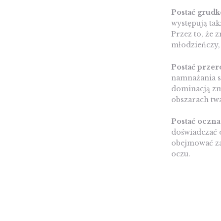
Postać grud
występują ta
Przez to, że
młodzieńczy, 
Postać przer
namnażania si
dominacją zm
obszarach twa
Postać oczna
doświadczać 
obejmować zap
oczu.