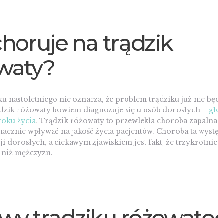
choruje na trądzik
waty?
ku nastoletniego nie oznacza, że problem trądziku już nie bę
ądzik różowaty bowiem diagnozuje się u osób dorosłych –
gł
roku życia
. Trądzik różowaty to przewlekła choroba zapalna
acznie wpływać na jakość życia pacjentów. Choroba ta wyst
ji dorosłych, a ciekawym zjawiskiem jest fakt, że trzykrotnie 
 niż mężczyzn.
wy trądziku różowat