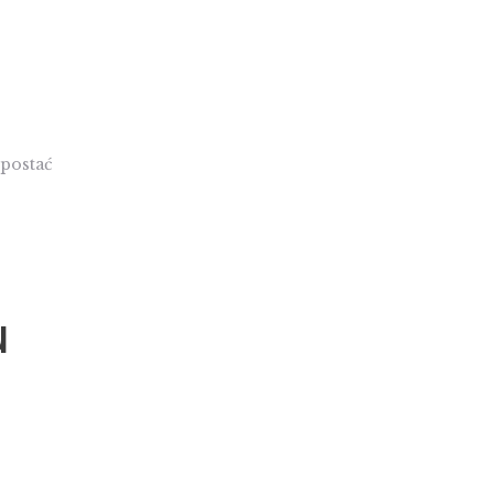
 postać
u