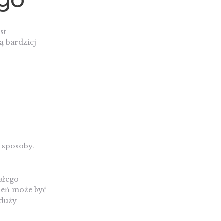
st
ą bardziej
 sposoby.
ałego
mień może być
 duży