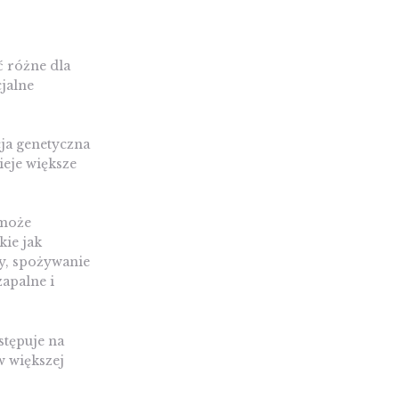
ć różne dla
cjalne
cja genetyczna
ieje większe
 może
ie jak
y, spożywanie
zapalne i
stępuje na
w większej