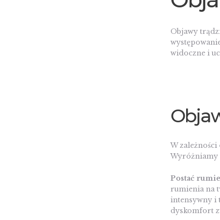
Objawy trądz
występowanie 
widoczne i uc
Objaw
W zależności 
Wyróżniamy k
Postać rumi
rumienia na t
intensywny i 
dyskomfort z