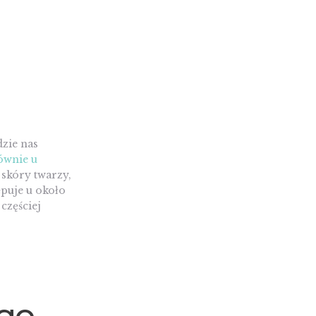
dzie nas
ównie u
 skóry twarzy,
ępuje u około
częściej
ego