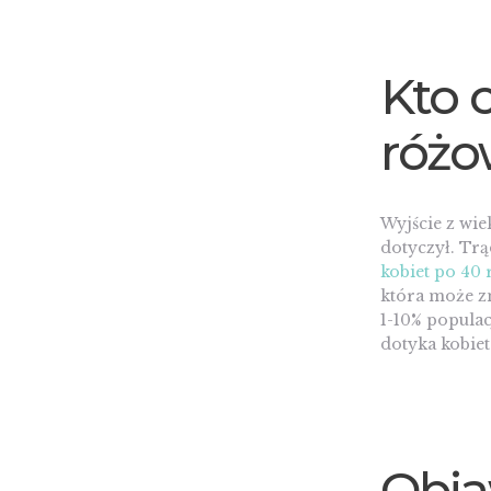
Kto 
różo
Wyjście z wie
dotyczył. Tr
kobiet po 40 
która może zn
1-10% populac
dotyka kobiet
Obja