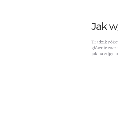
Jak w
Trądzik różow
głównie zacz
jak na zdjęciu