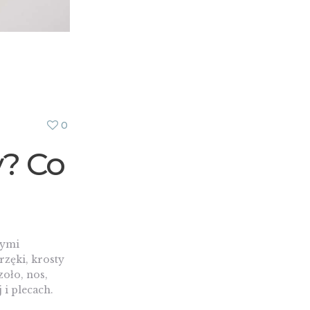
0
y? Co
nymi
rzęki, krosty
zoło, nos,
 i plecach.