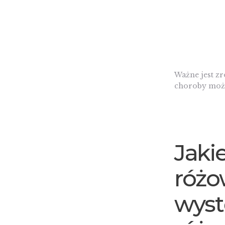
Ważne jest zr
choroby może
Jaki
różo
wyst