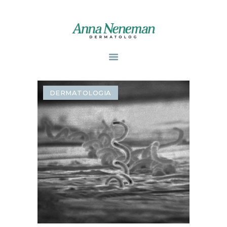
STRONA GŁÓWNA
PUBLIKACJE
DERMATOLOGIA
ZABIEGI
O MNIE
GABINETY
WPISY
KONTAKT