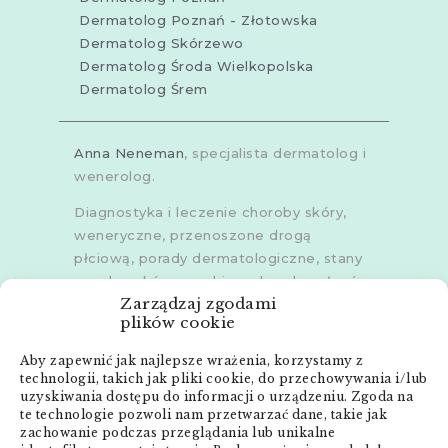
Dermatolog Poznań - Złotowska
Dermatolog Skórzewo
Dermatolog Środa Wielkopolska
Dermatolog Śrem
Anna Neneman
, specjalista dermatolog i
wenerolog.
Diagnostyka i leczenie choroby skóry,
weneryczne, przenoszone drogą
płciową, porady dermatologiczne, stany
zapalne skóry, grzybice, choroby włosów,
Zarządzaj zgodami
dermoskopia, trichoskopia, u dorosłych i
plików cookie
dzieci.
Aby zapewnić jak najlepsze wrażenia, korzystamy z
Gabinety w
Poznaniu
,
Poznaniu -
technologii, takich jak pliki cookie, do przechowywania i/lub
Złotowska
,
Skórzewie
,
Środzie
uzyskiwania dostępu do informacji o urządzeniu. Zgoda na
Wielkopolskiej
i
Śremie
te technologie pozwoli nam przetwarzać dane, takie jak
zachowanie podczas przeglądania lub unikalne