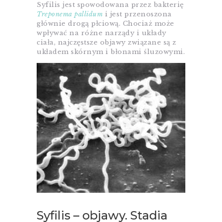
Syfilis jest spowodowana przez bakterię
Treponema pallidum
i jest przenoszona
głównie drogą płciową. Chociaż może
wpływać na różne narządy i układy
ciała, najczęstsze objawy związane są z
układem skórnym i błonami śluzowymi.
Syfilis – objawy. Stadia