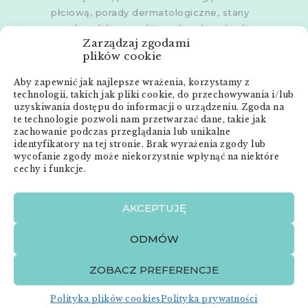
płciową, porady dermatologiczne, stany
zapalne skóry, grzybice, choroby włosów,
Zarządzaj zgodami
dermoskopia, trichoskopia, u dorosłych i
plików cookie
dzieci.
Aby zapewnić jak najlepsze wrażenia, korzystamy z
Gabinety w
Poznaniu
,
Poznaniu -
technologii, takich jak pliki cookie, do przechowywania i/lub
Złotowska
,
Skórzewie
,
Środzie
uzyskiwania dostępu do informacji o urządzeniu. Zgoda na
Wielkopolskiej
i
Śremie
te technologie pozwoli nam przetwarzać dane, takie jak
zachowanie podczas przeglądania lub unikalne
Menu:
identyfikatory na tej stronie. Brak wyrażenia zgody lub
wycofanie zgody może niekorzystnie wpłynąć na niektóre
cechy i funkcje.
Strona główna
Anna Neneman – ZnanyLekarz.pl
AKCEPTUJĘ
Publikacje
Zabiegi dermatologiczne
ODMÓW
O mnie
Kontakt
ZOBACZ PREFERENCJE
Polityka plików cookies
Polityka prywatności