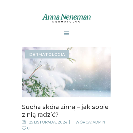
STRONA GŁÓWNA
PUBLIKACJE
DERMATOLOGIA
ZABIEGI
O MNIE
GABINETY
WPISY
KONTAKT
Sucha skóra zimą – jak sobie
z nią radzić?
25 LISTOPADA, 2024
TWÓRCA:
ADMIN
0