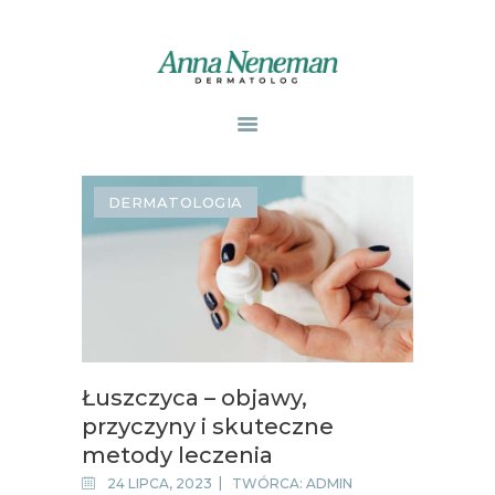
STRONA GŁÓWNA
PUBLIKACJE
DERMATOLOGIA
ZABIEGI
O MNIE
GABINETY
WPISY
KONTAKT
Łuszczyca – objawy,
przyczyny i skuteczne
metody leczenia
24 LIPCA, 2023
TWÓRCA:
ADMIN