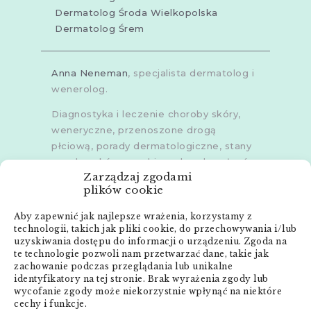
Dermatolog Środa Wielkopolska
Dermatolog Śrem
Anna Neneman
, specjalista dermatolog i
wenerolog.
Diagnostyka i leczenie choroby skóry,
weneryczne, przenoszone drogą
płciową, porady dermatologiczne, stany
zapalne skóry, grzybice, choroby włosów,
Zarządzaj zgodami
dermoskopia, trichoskopia, u dorosłych i
plików cookie
dzieci.
Aby zapewnić jak najlepsze wrażenia, korzystamy z
Gabinety w
Poznaniu
,
Poznaniu -
technologii, takich jak pliki cookie, do przechowywania i/lub
Złotowska
,
Skórzewie
,
Środzie
uzyskiwania dostępu do informacji o urządzeniu. Zgoda na
Wielkopolskiej
i
Śremie
te technologie pozwoli nam przetwarzać dane, takie jak
zachowanie podczas przeglądania lub unikalne
Menu:
identyfikatory na tej stronie. Brak wyrażenia zgody lub
wycofanie zgody może niekorzystnie wpłynąć na niektóre
cechy i funkcje.
Strona główna