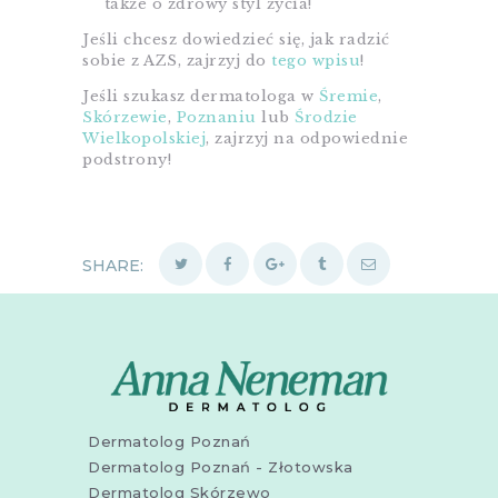
także o zdrowy styl życia!
Jeśli chcesz dowiedzieć się, jak radzić
sobie z AZS, zajrzyj do
tego wpisu
!
Jeśli szukasz dermatologa w
Śremie
,
Skórzewie
,
Poznaniu
lub
Środzie
Wielkopolskiej
, zajrzyj na odpowiednie
podstrony!
SHARE:
Dermatolog Poznań
Dermatolog Poznań - Złotowska
Dermatolog Skórzewo