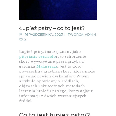
Łupież pstry – co to jest?
16 PAŹDZIERNIKA, 2023
TWÓRCA:
ADMIN
0
Łupież pstry, inaczej znany jako
pityriasis versicolo
r, to schorzenie
skóry wywoływane przez grzyba z
gatunku
Malassezia
. Jest to dość
powszechna grzybica skóry, która może
sprawiać pewien dyskomfort. W tym
artykule opowiemy o źródłach,
objawach i skutecznych metodach
leczenia łupieżu pstrego, korzystając z
informacji z dwóch wcześniejszych
źródeł.
Co to jest łupież pstry?