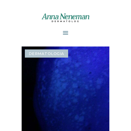
STRONA GŁÓWNA
PUBLIKACJE
DERMATOLOGIA
ZABIEGI
O MNIE
GABINETY
WPISY
KONTAKT