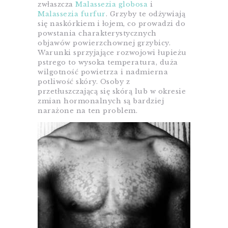
zwłaszcza
Malassezia globosa
i
Malassezia furfur
. Grzyby te odżywiają
się naskórkiem i łojem, co prowadzi do
powstania charakterystycznych
objawów powierzchownej grzybicy.
Warunki sprzyjające rozwojowi łupieżu
pstrego to wysoka temperatura, duża
wilgotność powietrza i nadmierna
potliwość skóry. Osoby z
przetłuszczającą się skórą lub w okresie
zmian hormonalnych są bardziej
narażone na ten problem.