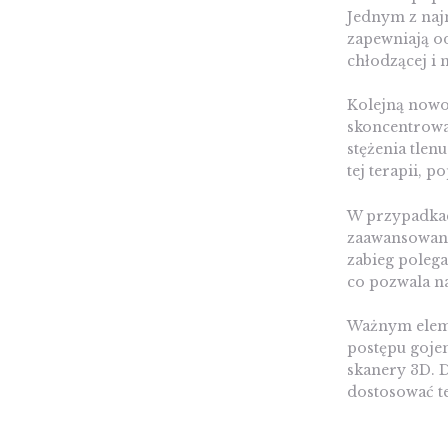
Jednym z naj
zapewniają od
chłodzącej i 
Kolejną nowoc
skoncentrowa
stężenia tlen
tej terapii, 
W przypadkac
zaawansowane
zabieg polega
co pozwala n
Ważnym eleme
postępu goje
skanery 3D. 
dostosować te