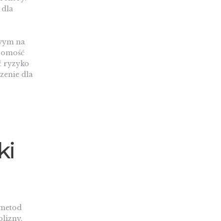
 dla
owym na
ajomość
ć ryzyko
zenie dla
ki
 metod
blizny.