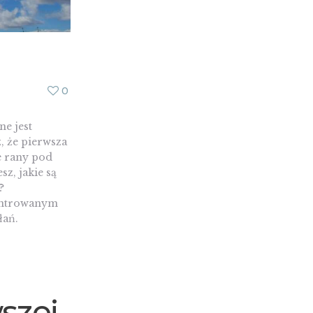
0
ne jest
, że pierwsza
e rany pod
z, jakie są
?
centrowanym
łań.
szej