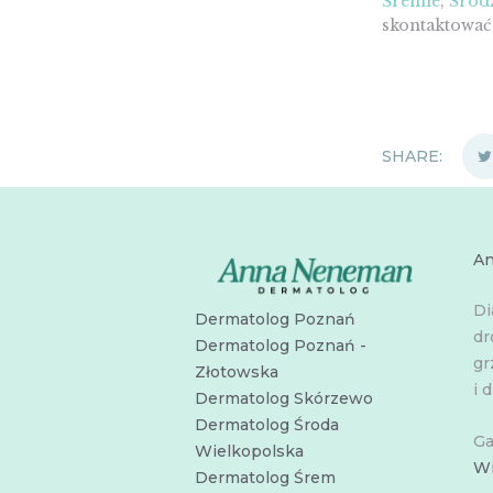
Śremie
,
Środz
skontaktowa
SHARE:
A
Di
Dermatolog Poznań
dr
Dermatolog Poznań -
gr
Złotowska
i d
Dermatolog Skórzewo
Dermatolog Środa
Ga
Wielkopolska
Wi
Dermatolog Śrem