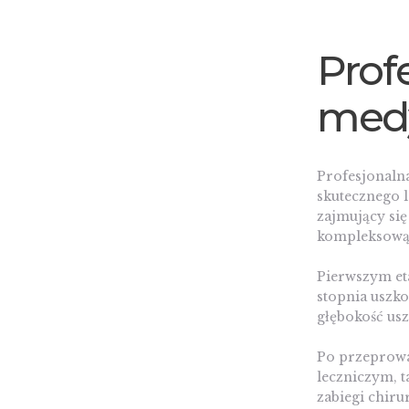
Prof
med
Profesjonaln
skutecznego 
zajmujący si
kompleksową 
Pierwszym et
stopnia uszko
głębokość us
Po przeprowa
leczniczym, t
zabiegi chir