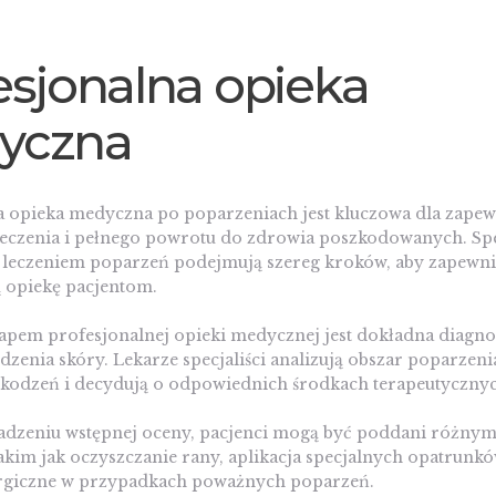
esjonalna opieka
yczna
a opieka medyczna po poparzeniach jest kluczowa dla zapew
leczenia i pełnego powrotu do zdrowia poszkodowanych. Spe
ę leczeniem poparzeń podejmują szereg kroków, aby zapewn
opiekę pacjentom.
apem profesjonalnej opieki medycznej jest dokładna diagno
dzenia skóry. Lekarze specjaliści analizują obszar poparzenia
zkodzeń i decydują o odpowiednich środkach terapeutyczny
dzeniu wstępnej oceny, pacjenci mogą być poddani różn
akim jak oczyszczanie rany, aplikacja specjalnych opatrunk
urgiczne w przypadkach poważnych poparzeń.