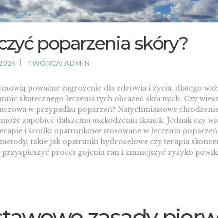
eczyć poparzenia skóry?
2024
TWÓRCA:
ADMIN
anowią poważne zagrożenie dla zdrowia i życia, dlatego waż
mnic skutecznego leczenia tych obrażeń skórnych. Czy wiesz
luczowa w przypadku poparzeń? Natychmiastowe chłodzeni
może zapobiec dalszemu uszkodzeniu tkanek. Jednak czy wies
erapie i środki opatrunkowe stosowane w leczeniu poparzeń
metody, takie jak opatrunki hydrożelowe czy terapia skon
 przyspieszyć proces gojenia ran i zmniejszyć ryzyko powik
tawowe zasady pierw