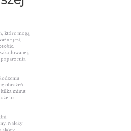
ń, które mogą
ażne jest,
osobie.
oszkodowanej,
 poparzenia,
hłodzeniu
ię obrażeń.
kilka minut.
oże to
dni
any. Należy
n skóry.