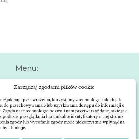
 mną
Menu:
Zarządzaj zgodami plików cookie
Strona główna
e
Anna Neneman –
ić jak najlepsze wrażenia, korzystamy z technologii, takich jak
ch
ie, do przechowywania i/lub uzyskiwania dostępu do informacji o
ZnanyLekarz.pl
. Zgoda na te technologie pozwoli nam przetwarzać dane, takie jak
Publikacje
 podczas przeglądania lub unikalne identyfikatory na tej stronie.
enia zgody lub wycofanie zgody może niekorzystnie wpłynąć na
Zabiegi dermatologiczne
chy i funkcje.
O mnie