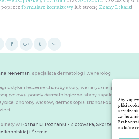
ie Wielkopolskiej
,
Poznaniu
oraz
Skórzewie
. Możesz się ze
ć poprzez
formularz kontaktowy
lub stronę
Znany Lekarz
!
nna Neneman
, specjalista dermatolog i wenerolog.
agnostyka i leczenie choroby skóry, weneryczne, przenoszon
ogą płciową, porady dermatologiczne, stany zapalne skóry,
Aby zapewn
zybice, choroby włosów, dermoskopia, trichoskopia, u dorosły
pliki cook
zieci.
urządzeniu
zachowanie
Brak wyraż
binety w
Poznaniu
,
Poznaniu - Złotowska
,
Skórzewie
,
Środzie
niektóre ce
elkopolskiej
i
Śremie