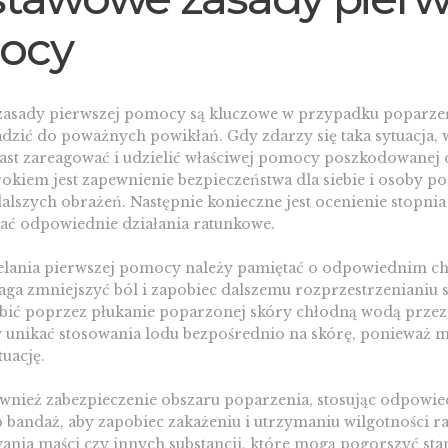
ocy
asady pierwszej pomocy są kluczowe w przypadku poparze
zić do poważnych powikłań. Gdy zdarzy się taka sytuacja, w
ast zareagować i udzielić właściwej pomocy poszkodowanej 
okiem jest zapewnienie bezpieczeństwa dla siebie i osoby p
alszych obrażeń. Następnie konieczne jest ocenienie stopnia
ać odpowiednie działania ratunkowe.
elania pierwszej pomocy należy pamiętać o odpowiednim c
ga zmniejszyć ból i zapobiec dalszemu rozprzestrzenianiu s
bić poprzez płukanie poparzonej skóry chłodną wodą przez 
y unikać stosowania lodu bezpośrednio na skórę, ponieważ m
uację.
ównież zabezpieczenie obszaru poparzenia, stosując odpowie
 bandaż, aby zapobiec zakażeniu i utrzymaniu wilgotności r
ania maści czy innych substancji, które mogą pogorszyć sta