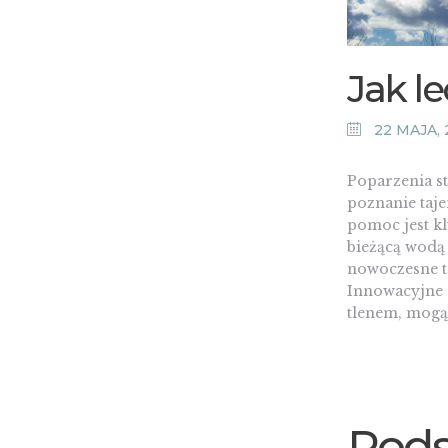
Jak l
22 MAJA, 
Poparzenia st
poznanie taje
pomoc jest k
bieżącą wodą 
nowoczesne t
Innowacyjne 
tlenem, mogą
Pods