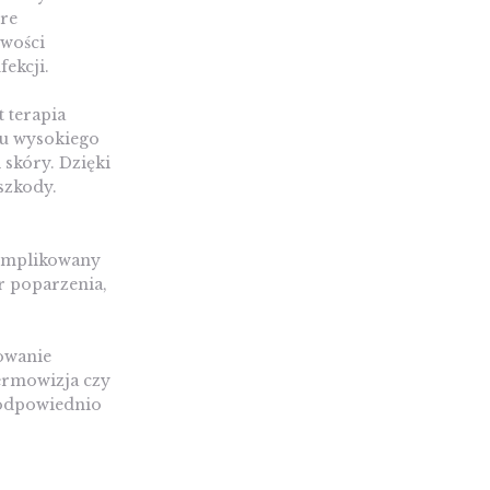
óre
iwości
fekcji.
 terapia
iu wysokiego
 skóry. Dzięki
 szkody.
komplikowany
ar poparzenia,
owanie
ermowizja czy
 odpowiednio