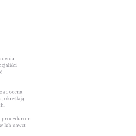
nienia
cjaliści
ić
za i ocena
, określają
ch.
ym procedurom
ów lub nawet