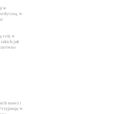
i w
medyczną, w
ki
ą rolę w
takich jak
 zarówno
ich maści i
 Przyjmuję w