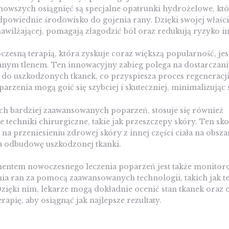
nowszych osiągnięć są specjalne opatrunki hydrożelowe, kt
powiednie środowisko do gojenia rany. Dzięki swojej właśc
nawilżającej, pomagają złagodzić ból oraz redukują ryzyko in
zesną terapią, która zyskuje coraz większą popularność, jest
nym tlenem. Ten innowacyjny zabieg polega na dostarczan
u do uszkodzonych tkanek, co przyspiesza proces regeneracji
poparzenia mogą goić się szybciej i skuteczniej, minimalizując
h bardziej zaawansowanych poparzeń, stosuje się również
 techniki chirurgiczne, takie jak przeszczepy skóry. Ten s
 na przeniesieniu zdrowej skóry z innej części ciała na obsz
a odbudowę uszkodzonej tkanki.
ntem nowoczesnego leczenia poparzeń jest także monitor
nia ran za pomocą zaawansowanych technologii, takich jak t
Dzięki nim, lekarze mogą dokładnie ocenić stan tkanek oraz
rapię, aby osiągnąć jak najlepsze rezultaty.