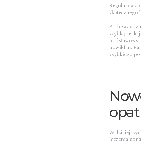
Regularna zm
skutecznego l
Podczas udzi
szybką reakcj
podstawowych
powikłań. Pam
szybkiego po
Nowo
opa
W dzisiejszy
leczenia popa