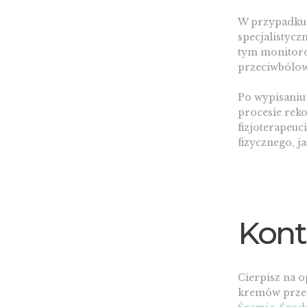
W przypadku 
specjalistyc
tym monitorow
przeciwbólow
Po wypisaniu
procesie reko
fizjoterapeu
fizycznego, j
Kont
Cierpisz na 
kremów przec