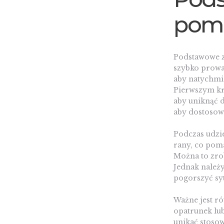
pom
Podstawowe z
szybko prowad
aby natychmi
Pierwszym kr
aby uniknąć d
aby dostosow
Podczas udzi
rany, co poma
Można to zro
Jednak należ
pogorszyć syt
Ważne jest r
opatrunek lub
unikać stosow