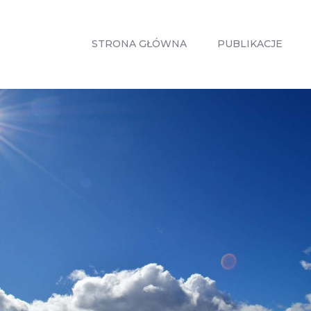
STRONA
GŁÓWNA
STRONA GŁÓWNA
PUBLIKACJE
PUBLIKACJE
ZABIEGI
O MNIE
GABINETY
WPISY
KONTAKT