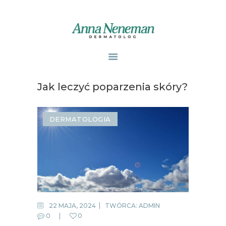
STRONA GŁÓWNA
PUBLIKACJE
Jak leczyć poparzenia skóry?
ZABIEGI
O MNIE
DERMATOLOGIA
GABINETY
WPISY
KONTAKT
22 MAJA, 2024
TWÓRCA:
ADMIN
0
0