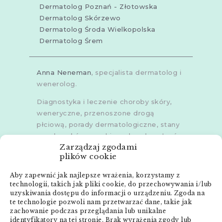
Dermatolog Poznań - Złotowska
Dermatolog Skórzewo
Dermatolog Środa Wielkopolska
Dermatolog Śrem
Anna Neneman
, specjalista dermatolog i
wenerolog.
Diagnostyka i leczenie choroby skóry,
weneryczne, przenoszone drogą
płciową, porady dermatologiczne, stany
zapalne skóry, grzybice, choroby włosów,
Zarządzaj zgodami
dermoskopia, trichoskopia, u dorosłych i
plików cookie
dzieci.
Aby zapewnić jak najlepsze wrażenia, korzystamy z
Gabinety w
Poznaniu
,
Poznaniu -
technologii, takich jak pliki cookie, do przechowywania i/lub
Złotowska
,
Skórzewie
,
Środzie
uzyskiwania dostępu do informacji o urządzeniu. Zgoda na
Wielkopolskiej
i
Śremie
te technologie pozwoli nam przetwarzać dane, takie jak
zachowanie podczas przeglądania lub unikalne
Menu:
identyfikatory na tej stronie. Brak wyrażenia zgody lub