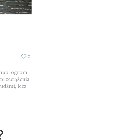
0
tempo, ogrom
 przeciążenia
ludźmi, lecz
?