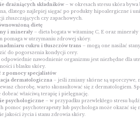
ie drażniących składników
– w okresach stresu skóra bywa 
na, dlatego najlepiej sięgać po produkty hipoalergiczne i un
cji złuszczających czy zapachowych.
ównoważoną dietę
ny i minerały
– dieta bogata w witaminę C, E oraz minerały 
en pomaga w utrzymaniu zdrowej skóry.
nadmiaru cukru i tłuszczów trans
– mogą one nasilać stany
ić do pogorszenia kondycji cery.
 odpowiednie nawodnienie organizmu jest niezbędne dla ut
ności i blasku skóry.
ć z pomocy specjalistów
acja dermatologiczna
– jeśli zmiany skórne są uporczywe, na
ewasz chorobę, warto skonsultować się z dermatologiem. Spe
dobrać właściwą terapię i pielęgnację.
ie psychologiczne
– w przypadku przewlekłego stresu bądź
h pomoc psychoterapeuty lub psychologa może okazać się 
e jakości życia i stanu zdrowia skóry.