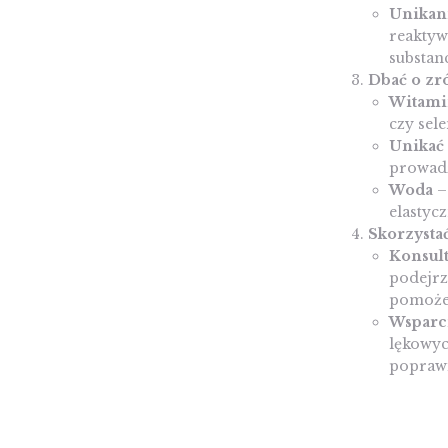
Unikan
reaktyw
substan
Dbać o zr
Witami
czy sel
Unikać 
prowadz
Woda
–
elastycz
Skorzysta
Konsult
podejrz
pomoże 
Wsparc
lękowyc
poprawi