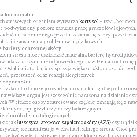
ia hormonalne
ach stresowych organizm wytwarza
kortyzol
– tzw. „hormon s
e podwyższony poziom zaburza pracę gruczołów łojowych, c
dzić do nadmiernego przetłuszczania się skóry, powstawan
łości i zaostrzenia problemów trądzikowych.
e bariery ochronnej skóry
iom stresu może uszkadzać naturalną barierę hydrolipidow
owiada za utrzymanie odpowiedniego nawilżenia i ochronę 
. Osłabienie tej bariery sprzyja większej skłonności do pod
ień, przesuszeń oraz reakcji alergicznych.
e odporności
y dyskomfort może prowadzić do spadku ogólnej odpornośc
 największy organ jest szczególnie narażona na działanie c
ch. W efekcie osoby zestresowane częściej zmagają się z na
 skórnymi, np. grzybiczymi czy bakteryjnymi.
ie chorób dermatologicznych
kie jak
łuszczyca
,
atopowe zapalenie skóry (AZS)
czy trądzi
ensywniej się manifestują w chwilach silnego stresu. Choć pr
oże być wiele, to stres jest jednym z kluczowych czynników,