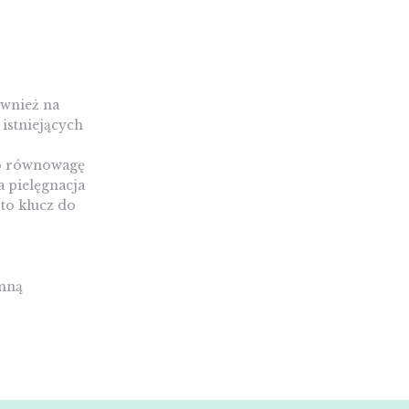
wnież na
istniejących
 o równowagę
a pielęgnacja
to klucz do
 mną