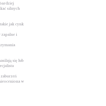
bardziej
ikać silnych
takie jak cynk
 zapalne i
rzymania
silają się lub
cjalista
 zaburzeń
nieoceniona w