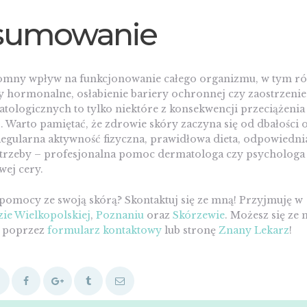
sumowanie
omny wpływ na funkcjonowanie całego organizmu, w tym ró
 hormonalne, osłabienie bariery ochronnej czy zaostrzenie 
tologicznych to tylko niektóre z konsekwencji przeciążenia
. Warto pamiętać, że zdrowie skóry zaczyna się od dbałości
egularna aktywność fizyczna, prawidłowa dieta, odpowiedni
potrzeby – profesjonalna pomoc dermatologa czy psychologa 
wej cery.
pomocy ze swoją skórą? Skontaktuj się ze mną! Przyjmuję w
ie Wielkopolskiej
,
Poznaniu
oraz
Skórzewie
. Możesz się ze
ć poprzez
formularz kontaktowy
lub stronę
Znany Lekarz
!