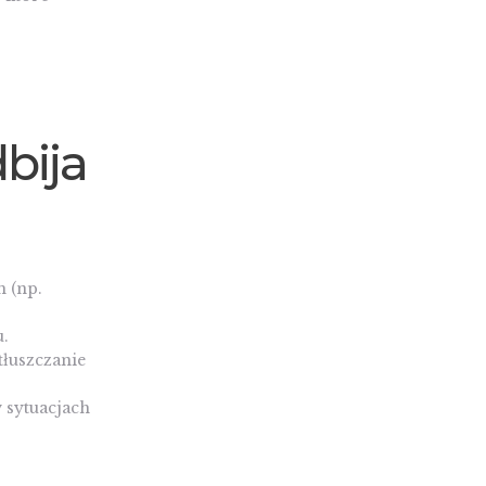
bija
 (np.
.
tłuszczanie
 sytuacjach