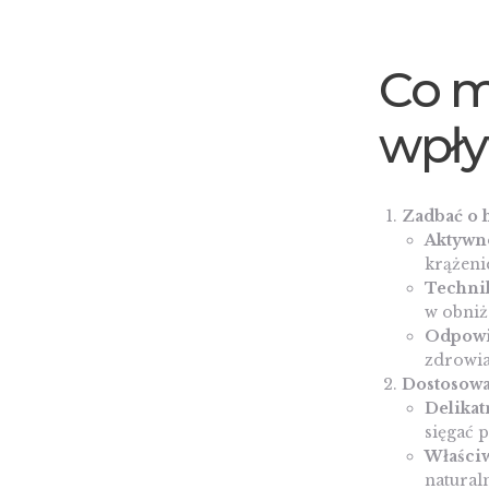
Co m
wpły
Zadbać o 
Aktywno
krążeni
Technik
w obniż
Odpowi
zdrowia
Dostosowa
Delikat
sięgać 
Właści
natural