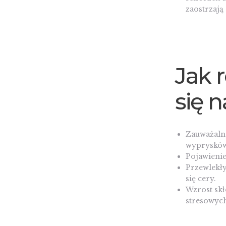
zaostrzają
Jak 
się 
Zauważaln
wyprysków,
Pojawieni
Przewlekły
się cery.
Wzrost skł
stresowych