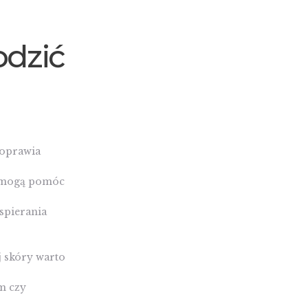
odzić
poprawia
a mogą pomóc
spierania
 skóry warto
m czy