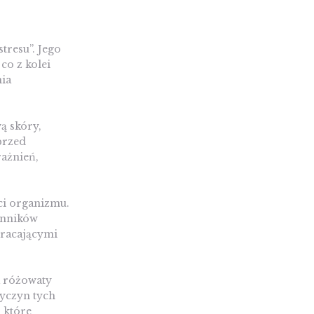
tresu”. Jego
o z kolei
ia
ą skóry,
przed
rażnień,
i organizmu.
zynników
wracającymi
k różowaty
zyczyn tych
 które