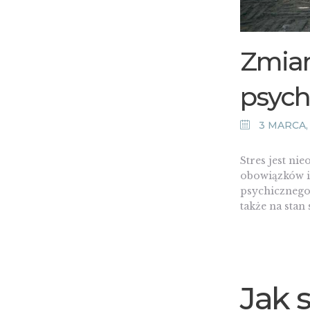
Zmian
psychi
3 MARCA,
Stres jest n
obowiązków i 
psychicznego.
także na stan 
Jak 