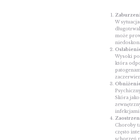
Zaburzen
W sytuacj
długotrwal
może prowa
niedoskona
Osłabieni
Wysoki poz
która odp
patogenami
zaczerwien
Obniżeni
Psychiczn
Skóra jako
zewnętrzny
infekcjami
Zaostrzen
Choroby ta
często int
schorzeń m