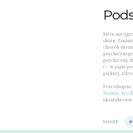
Pod
Stres ma ogr
skórę. Zmiany
chorób derma
psychicznego
psychiczną. R
i – w razie 
pięknej, zdro
Potrzebujesz 
Śremie
,
Środz
skontaktowa
SHARE: