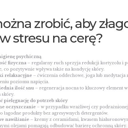
ożna zrobić, aby złag
w stresu na cerę?
higienę psychiczną
ść fizyczna
– regularny ruch sprzyja redukcji kortyzolu i 
e, co pozytywnie wpływa także na kondycję skóry.
i relaksacyjne
– ćwiczenia oddechowe, joga lub medytacj
eniu poziomu napięcia.
ednia ilość snu
– regeneracja nocna to kluczowy element w
 skóry.
ć pielęgnację do potrzeb skóry
ne oczyszczanie
– w przypadku wrażliwej czy podrażnionej
po łagodne produkty bez agresywnych detergentów.
we nawilżanie
– kremy z ceramidami, kwasem hialuronowy
nymi olejami pomagają odbudować barierę ochronną skóry.