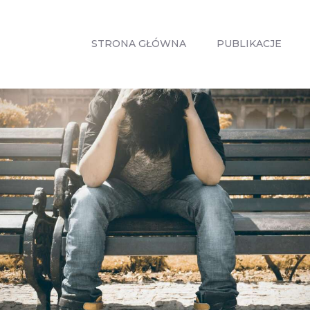
STRONA
GŁÓWNA
STRONA GŁÓWNA
PUBLIKACJE
PUBLIKACJE
ZABIEGI
O MNIE
GABINETY
WPISY
KONTAKT