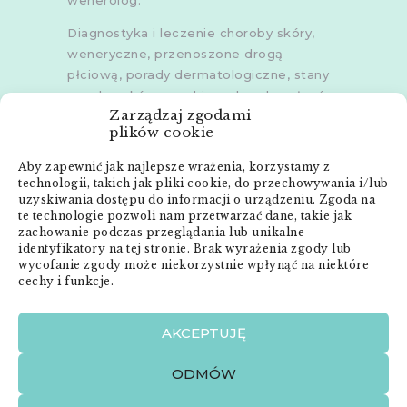
Diagnostyka i leczenie choroby skóry,
weneryczne, przenoszone drogą
płciową, porady dermatologiczne, stany
zapalne skóry, grzybice, choroby włosów,
Zarządzaj zgodami
dermoskopia, trichoskopia, u dorosłych i
plików cookie
dzieci.
Aby zapewnić jak najlepsze wrażenia, korzystamy z
Gabinety w
Poznaniu
,
Poznaniu -
technologii, takich jak pliki cookie, do przechowywania i/lub
Złotowska
,
Skórzewie
,
Środzie
uzyskiwania dostępu do informacji o urządzeniu. Zgoda na
Wielkopolskiej
i
Śremie
te technologie pozwoli nam przetwarzać dane, takie jak
zachowanie podczas przeglądania lub unikalne
Menu:
identyfikatory na tej stronie. Brak wyrażenia zgody lub
wycofanie zgody może niekorzystnie wpłynąć na niektóre
cechy i funkcje.
Strona główna
Anna Neneman – ZnanyLekarz.pl
AKCEPTUJĘ
Publikacje
Zabiegi dermatologiczne
ODMÓW
O mnie
Kontakt