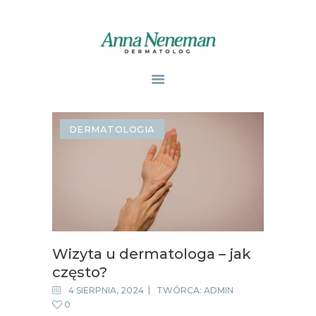
STRONA GŁÓWNA
PUBLIKACJE
DERMATOLOGIA
ZABIEGI
O MNIE
GABINETY
WPISY
KONTAKT
Wizyta u dermatologa – jak
często?
4 SIERPNIA, 2024
TWÓRCA:
ADMIN
0