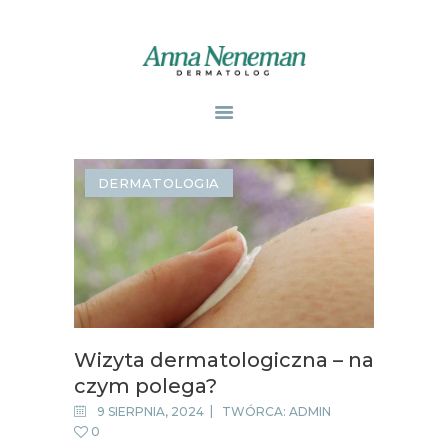
STRONA GŁÓWNA
PUBLIKACJE
DERMATOLOGIA
ZABIEGI
O MNIE
GABINETY
WPISY
KONTAKT
Wizyta dermatologiczna – na
czym polega?
9 SIERPNIA, 2024
TWÓRCA:
ADMIN
0