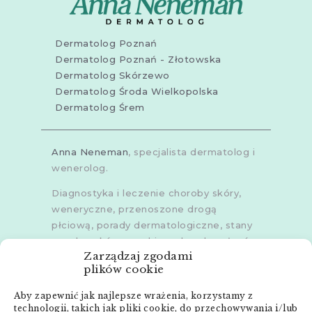
Dermatolog Poznań
Dermatolog Poznań - Złotowska
Dermatolog Skórzewo
Dermatolog Środa Wielkopolska
Dermatolog Śrem
Anna Neneman
, specjalista dermatolog i
wenerolog.
Diagnostyka i leczenie choroby skóry,
weneryczne, przenoszone drogą
płciową, porady dermatologiczne, stany
zapalne skóry, grzybice, choroby włosów,
Zarządzaj zgodami
dermoskopia, trichoskopia, u dorosłych i
plików cookie
dzieci.
Aby zapewnić jak najlepsze wrażenia, korzystamy z
Gabinety w
Poznaniu
,
Poznaniu -
technologii, takich jak pliki cookie, do przechowywania i/lub