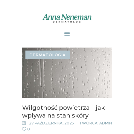
STRONA GŁÓWNA
PUBLIKACJE
DERMATOLOGIA
ZABIEGI
O MNIE
GABINETY
WPISY
KONTAKT
Wilgotność powietrza – jak
wpływa na stan skóry
27 PAŹDZIERNIKA, 2025
TWÓRCA:
ADMIN
0