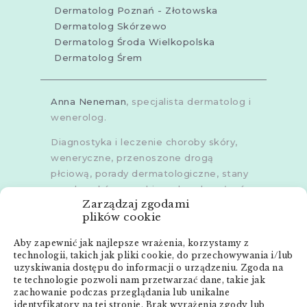
Dermatolog Poznań - Złotowska
Dermatolog Skórzewo
Dermatolog Środa Wielkopolska
Dermatolog Śrem
Anna Neneman
, specjalista dermatolog i
wenerolog.
Diagnostyka i leczenie choroby skóry,
weneryczne, przenoszone drogą
płciową, porady dermatologiczne, stany
zapalne skóry, grzybice, choroby włosów,
Zarządzaj zgodami
dermoskopia, trichoskopia, u dorosłych i
plików cookie
dzieci.
Aby zapewnić jak najlepsze wrażenia, korzystamy z
Gabinety w
Poznaniu
,
Poznaniu -
technologii, takich jak pliki cookie, do przechowywania i/lub
Złotowska
,
Skórzewie
,
Środzie
uzyskiwania dostępu do informacji o urządzeniu. Zgoda na
Wielkopolskiej
i
Śremie
te technologie pozwoli nam przetwarzać dane, takie jak
zachowanie podczas przeglądania lub unikalne
Menu:
identyfikatory na tej stronie. Brak wyrażenia zgody lub