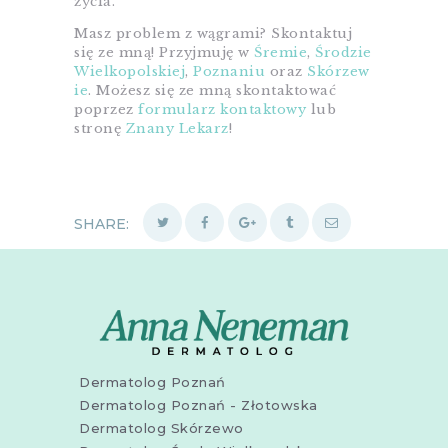
życia.
Masz problem z wągrami? Skontaktuj
się ze mną! Przyjmuję w
Śremie
,
Środzie
Wielkopolskiej
,
Poznaniu
oraz
Skórzew
ie
. Możesz się ze mną skontaktować
poprzez
formularz kontaktowy
lub
stronę
Znany Lekarz
!
SHARE:
Dermatolog Poznań
Dermatolog Poznań - Złotowska
Dermatolog Skórzewo