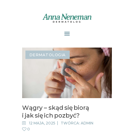
STRONA GŁÓWNA
PUBLIKACJE
DERMATOLOGIA
ZABIEGI
O MNIE
GABINETY
WPISY
KONTAKT
Wągry – skąd się biorą
i jak się ich pozbyć?
12 MAJA, 2025
TWÓRCA:
ADMIN
0