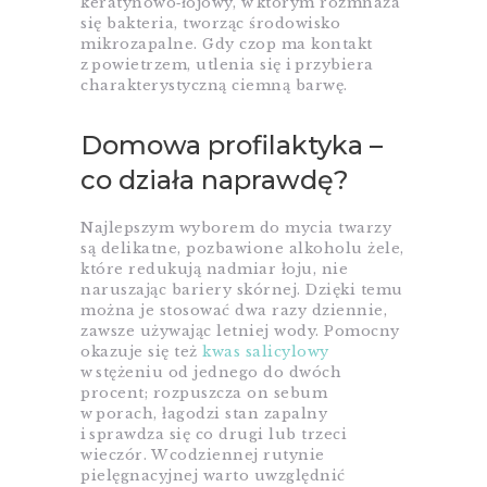
keratynowo‑łojowy, w którym rozmnaża
się bakteria, tworząc środowisko
mikrozapalne. Gdy czop ma kontakt
z powietrzem, utlenia się i przybiera
charakterystyczną ciemną barwę.
Domowa profilaktyka –
co działa naprawdę?
Najlepszym wyborem do mycia twarzy
są delikatne, pozbawione alkoholu żele,
które redukują nadmiar łoju, nie
naruszając bariery skórnej. Dzięki temu
można je stosować dwa razy dziennie,
zawsze używając letniej wody. Pomocny
okazuje się też
kwas salicylowy
w stężeniu od jednego do dwóch
procent; rozpuszcza on sebum
w porach, łagodzi stan zapalny
i sprawdza się co drugi lub trzeci
wieczór. W codziennej rutynie
pielęgnacyjnej warto uwzględnić