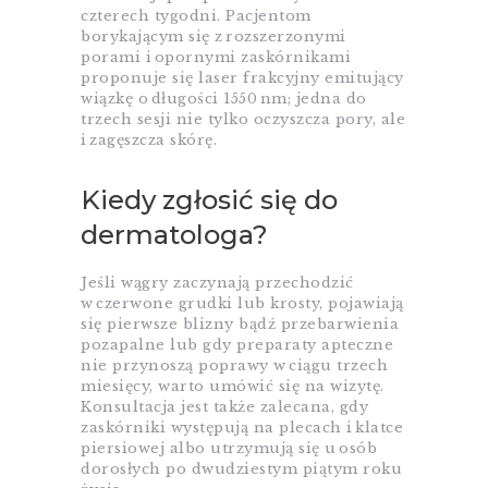
czterech tygodni. Pacjentom
borykającym się z rozszerzonymi
porami i opornymi zaskórnikami
proponuje się laser frakcyjny emitujący
wiązkę o długości 1550 nm; jedna do
trzech sesji nie tylko oczyszcza pory, ale
i zagęszcza skórę.
Kiedy zgłosić się do
dermatologa?
Jeśli wągry zaczynają przechodzić
w czerwone grudki lub krosty, pojawiają
się pierwsze blizny bądź przebarwienia
pozapalne lub gdy preparaty apteczne
nie przynoszą poprawy w ciągu trzech
miesięcy, warto umówić się na wizytę.
Konsultacja jest także zalecana, gdy
zaskórniki występują na plecach i klatce
piersiowej albo utrzymują się u osób
dorosłych po dwudziestym piątym roku