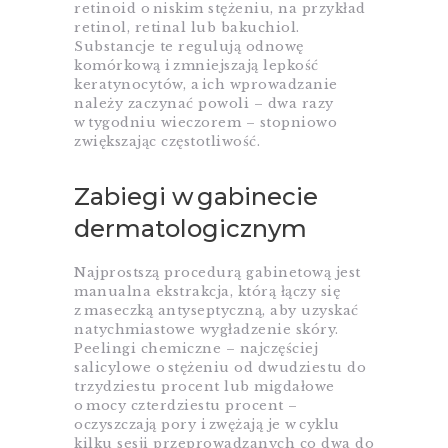
retinoid o niskim stężeniu, na przykład
retinol, retinal lub bakuchiol.
Substancje te regulują odnowę
komórkową i zmniejszają lepkość
keratynocytów, a ich wprowadzanie
należy zaczynać powoli – dwa razy
w tygodniu wieczorem – stopniowo
zwiększając częstotliwość.
Zabiegi w gabinecie
dermatologicznym
Najprostszą procedurą gabinetową jest
manualna ekstrakcja, którą łączy się
z maseczką antyseptyczną, aby uzyskać
natychmiastowe wygładzenie skóry.
Peelingi chemiczne – najczęściej
salicylowe o stężeniu od dwudziestu do
trzydziestu procent lub migdałowe
o mocy czterdziestu procent –
oczyszczają pory i zwężają je w cyklu
kilku sesji przeprowadzanych co dwa do