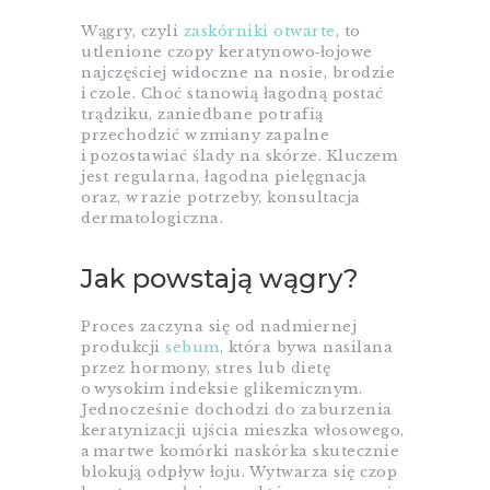
Wągry, czyli
zaskórniki otwarte
, to
utlenione czopy keratynowo‑łojowe
najczęściej widoczne na nosie, brodzie
i czole. Choć stanowią łagodną postać
trądziku, zaniedbane potrafią
przechodzić w zmiany zapalne
i pozostawiać ślady na skórze. Kluczem
jest regularna, łagodna pielęgnacja
oraz, w razie potrzeby, konsultacja
dermatologiczna.
Jak powstają wągry?
Proces zaczyna się od nadmiernej
produkcji
sebum
, która bywa nasilana
przez hormony, stres lub dietę
o wysokim indeksie glikemicznym.
Jednocześnie dochodzi do zaburzenia
keratynizacji ujścia mieszka włosowego,
a martwe komórki naskórka skutecznie
blokują odpływ łoju. Wytwarza się czop