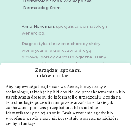
Dermatolog Środa Wielkopolska
Dermatolog Śrem
Anna Neneman
, specjalista dermatolog i
wenerolog.
Diagnostyka i leczenie choroby skóry,
weneryczne, przenoszone drogą
płciową, porady dermatologiczne, stany
zapalne skóry, grzybice, choroby włosów,
Zarządzaj zgodami
dermoskopia, trichoskopia, u dorosłych i
plików cookie
dzieci.
Aby zapewnić jak najlepsze wrażenia, korzystamy z
Gabinety w
Poznaniu
,
Poznaniu -
technologii, takich jak pliki cookie, do przechowywania i/lub
Złotowska
,
Skórzewie
,
Środzie
uzyskiwania dostępu do informacji o urządzeniu. Zgoda na
Wielkopolskiej
i
Śremie
te technologie pozwoli nam przetwarzać dane, takie jak
zachowanie podczas przeglądania lub unikalne
Menu:
identyfikatory na tej stronie. Brak wyrażenia zgody lub
wycofanie zgody może niekorzystnie wpłynąć na niektóre
cechy i funkcje.
Strona główna