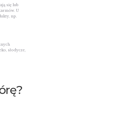
ją się lub
okarmów. U
ukty, np.
cznych
ko, słodycze,
órę?