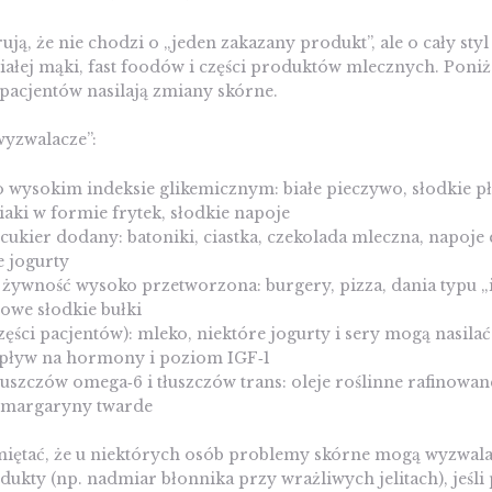
ują, że nie chodzi o „jeden zakazany produkt”, ale o cały sty
iałej mąki, fast foodów i części produktów mlecznych. Poniż
 pacjentów nasilają zmiany skórne.
wyzwalacze”:
 wysokim indeksie glikemicznym: białe pieczywo, słodkie pła
iaki w formie frytek, słodkie napoje
 cukier dodany: batoniki, ciastka, czekolada mleczna, napoje
 jogurty
i żywność wysoko przetworzona: burgery, pizza, dania typu „i
towe słodkie bułki
części pacjentów): mleko, niektóre jogurty i sery mogą nasilać
pływ na hormony i poziom IGF‑1
uszczów omega‑6 i tłuszczów trans: oleje roślinne rafinowa
, margaryny twarde
miętać, że u niektórych osób problemy skórne mogą wyzwal
ukty (np. nadmiar błonnika przy wrażliwych jelitach), jeśl