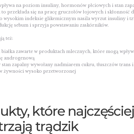
 wpływa na poziom insuliny, hormonów płciowych i stan zap
 to przekłada się na pracę gruczołów łojowych i skłonność 
o wysokim indeksie glikemicznym nasila wyrzut insuliny i t
ukcję sebum i sprzyja powstawaniu zaskórników.
ą też:
 białka zawarte w produktach mlecznych, które mogą wpływ
kę androgenową
 stan zapalny wywołany nadmiarem cukru, tłuszczów trans i
w żywności wysoko przetworzonej
ukty, które najczęście
rzają trądzik