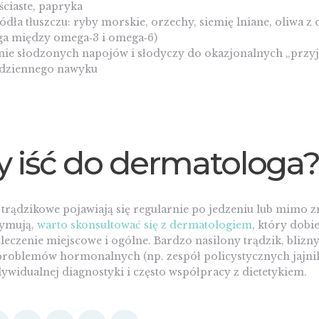
ściaste, papryka
dła tłuszczu: ryby morskie, orzechy, siemię lniane, oliwa z 
a między omega‑3 i omega‑6)
nie słodzonych napojów i słodyczy do okazjonalnych „przy
odziennego nawyku
y iść do dermatologa
 trądzikowe pojawiają się regularnie po jedzeniu lub mimo z
zymują,
warto skonsultować się z dermatologiem
, który dobi
eczenie miejscowe i ogólne. Bardzo nasilony trądzik, blizny
problemów hormonalnych (np. zespół policystycznych jajni
widualnej diagnostyki i często współpracy z dietetykiem.