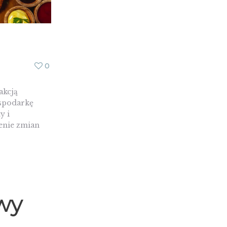
0
akcją
spodarkę
y i
enie zmian
awy