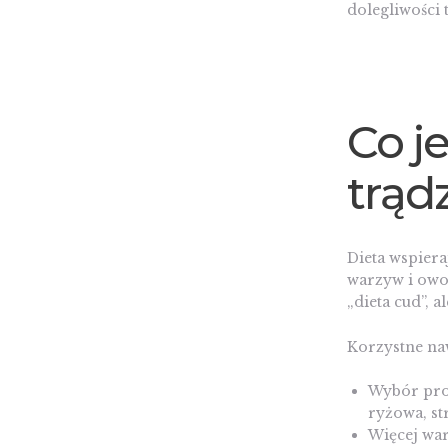
dolegliwości
Co j
trąd
Dieta wspiera
warzyw i owoc
„dieta cud”, 
Korzystne na
Wybór prod
ryżowa, st
Więcej war