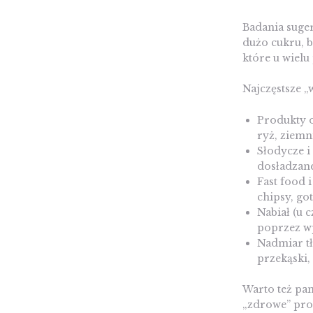
Badania suger
dużo cukru, b
które u wielu
Najczęstsze „
Produkty o
ryż, ziemn
Słodycze i
dosładzane
Fast food 
chipsy, go
Nabiał (u 
poprzez w
Nadmiar tł
przekąski
Warto też pa
„zdrowe” prod