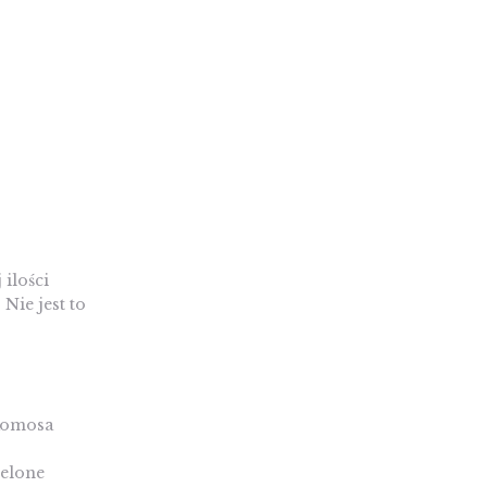
 ilości
Nie jest to
 komosa
ielone