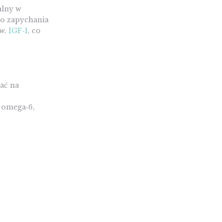
alny w
do zapychania
zw.
IGF‑1
, co
ać na
 omega‑6,
j