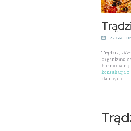
Trądz
22 GRUDN
Trądzik, który
organizmu na
hormonalną. N
konsultacja 
skórnych.
Trąd