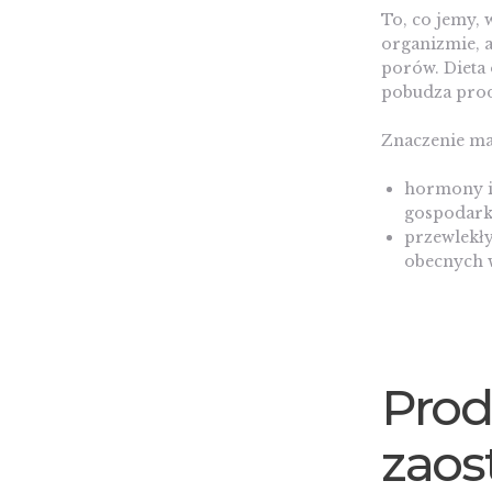
To, co jemy,
organizmie, a
porów. Dieta 
pobudza prod
Znaczenie maj
hormony i
gospodar
przewlekły
obecnych 
Prod
zaost