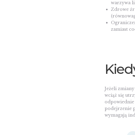
warzywa li
Zdrowe źró
(równowag
Ogranicze
zamiast c
Kied
Jeżeli zmiany
wciąż się utr
odpowiednie l
podejrzenie 
wymagają indy