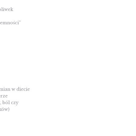
oliwek
jemności”
?
mian w diecie
erze
, ból czy
ków)