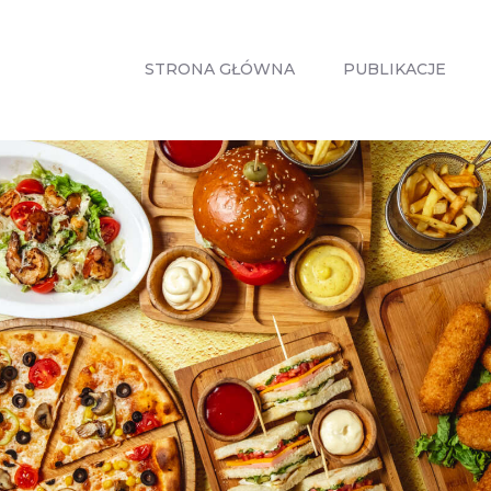
STRONA
GŁÓWNA
STRONA GŁÓWNA
PUBLIKACJE
PUBLIKACJE
ZABIEGI
O MNIE
GABINETY
WPISY
KONTAKT