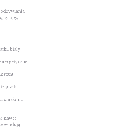
l odżywiania:
ej grupy,
tki, biały
 energetyczne,
nstant”,
 trądzik
ne, smażone
ać nawet
i powodują