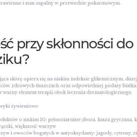
 trawienne i stan zapalny w przewodzie pokarmowym.
eść przy skłonności do
ziku?
jąca skórę opiera się na niskim indeksie glikemicznym, dużej
ów, zdrowych tłuszczach oraz odpowiedniej podaży białka. 
ale ważny element terapii obok leczenia dermatologicznego.
wyki żywieniowe:
uktów o niskim IG: pełnoziarniste zboża, kasza gryczana,
rączki, większość warzyw
zyw i owoców bogatych w antyoksydanty: jagody, cytrusy, z