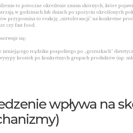
dzeniu to potoczne określenie zmian skórnych, które pojawia
strzają w godzinach lub dniach po spożyciu określonych p
tów przypomina to reakcję „nietolerancji” na konkretne prod
ze czy fast food.
bserwuje się:
e istniejącego trądziku pospolitego po „grzeszkach” dietety
wysypy krostek po konkretnych grupach produktów (np. mle
jedzenie wpływa na sk
hanizmy)