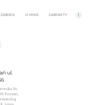
ZABIEGI
O MNIE
GABINETY
0
ń ul.
36
towska 36,
66 Poznań,
ermatolog
ek. Anna