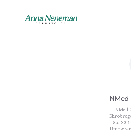
NMed 
NMed G
Chrobrego
861 823 
Umów wiz