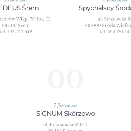
5 Procedures
5 Procedures
EDEUS Śrem
Spychalscy Środ
tańców Wlkp. 7G lok. H
ul. Strzelecka 3
63-100 Śrem
63-000 Środa Wielko
tel. 797 500 542
tel. 694 170 541
00
5 Procedures
SIGNUM Skórzewo
ul. Poznańska 82B/11