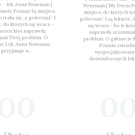
 – lek. Anna Neneman |
Neneman | My Derm P
nety Poznań Są miejsca,
miejsca, do których traf
trafia się „z polecenia". I
polecenia". I są lekarze,
e, do których się wraca –
się wraca – bo w koń
końcu ktoś naprawdę
naprawdę zrozumia
iał Twój problem. O
problem. O gabinecie
cie Lek. Anna Neneman
Poznań zatrudn
przyjmuje w…
wyspecjalizowany
doświadczonych lek
00
0