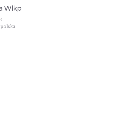
a Wlkp
3
polska