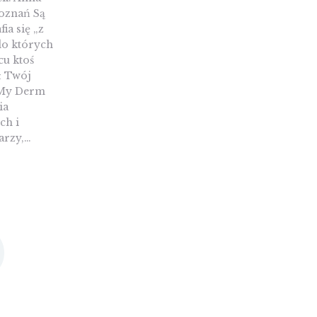
oznań Są
ia się „z
 do których
cu ktoś
ł Twój
 My Derm
ia
ch i
arzy,…
0