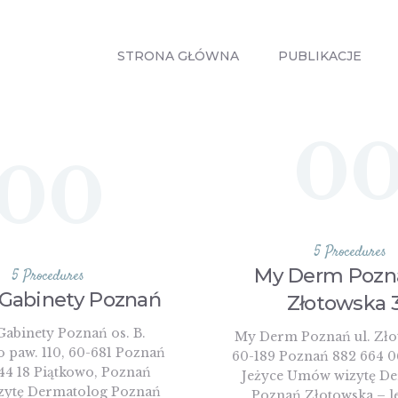
STRONA
GŁÓWNA
STRONA GŁÓWNA
PUBLIKACJE
PUBLIKACJE
ZABIEGI
0
00
O MNIE
GABINETY
WPISY
5 Procedures
My Derm Pozna
5 Procedures
KONTAKT
Gabinety Poznań
Złotowska 
abinety Poznań os. B.
My Derm Poznań ul. Zło
 paw. 110, 60-681 Poznań
60-189 Poznań 882 664 0
44 18 Piątkowo, Poznań
Jeżyce Umów wizytę D
ytę Dermatolog Poznań
Poznań Złotowska – l