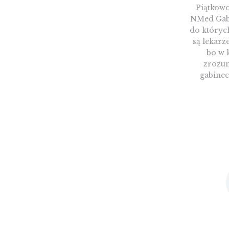
Piątkowo
NMed Gabi
do których 
są lekarz
bo w 
zrozum
gabine