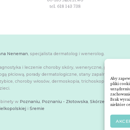
60-185 Skórzewo
tel. 618 143 738
nna Neneman
, specjalista dermatolog i wenerolog.
agnostyka i leczenie choroby skóry, weneryczne, przenoszon
ogą płciową, porady dermatologiczne, stany zapalne skóry,
Aby zapewn
zybice, choroby włosów, dermoskopia, trichoskopia, u dorosły
pliki cook
zieci.
urządzeniu
zachowanie
Brak wyraż
binety w
Poznaniu
,
Poznaniu - Złotowska
,
Skórzewie
,
Środzie
niektóre ce
elkopolskiej
i
Śremie
AKCE