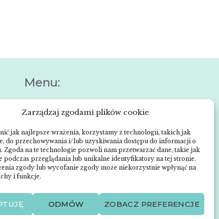
Menu:
Zarządzaj zgodami plików cookie
Strona główna
e
Anna Neneman –
ić jak najlepsze wrażenia, korzystamy z technologii, takich jak
ch
ie, do przechowywania i/lub uzyskiwania dostępu do informacji o
ZnanyLekarz.pl
. Zgoda na te technologie pozwoli nam przetwarzać dane, takie jak
Publikacje
 podczas przeglądania lub unikalne identyfikatory na tej stronie.
enia zgody lub wycofanie zgody może niekorzystnie wpłynąć na
Zabiegi dermatologiczne
chy i funkcje.
O mnie
Kontakt
PTUJĘ
ODMÓW
ZOBACZ PREFERENCJE