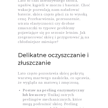
Lato to czas intensywnego słońca,
upałów, kąpieli w morzu i basenie. Choć
wakacje pozwalają nam naładować
baterie, skóra często płaci za to wysoką
cenę. Przebarwienia, przesuszenie,
utrata elastyczności czy drobne
zmarszczki to typowe problemy
pojawiające się po sezonie letnim. Jak
zregenerować skórę i przygotować ją na
chłodniejsze miesiące?
Delikatne oczyszczanie i
złuszczanie
Lato często pozostawia skórę pokrytą
warstwą martwego naskórka, co sprawia,
że wygląda na matową i zmęczoną.
Postaw na peeling enzymatyczny
lub kwasowy
: Unikaj ostrych
peelingów mechanicznych, które
mogą podrażnić skórę. Peeling