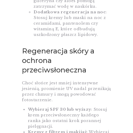
gliceryna czy aloes pomogą
zatrzymać wodę w naskórku.
Dodatkowa regeneracja na noc
:
Stosuj kremy lub maski na noc z
ceramidami, pantenolem czy
witaminą E, które odbudują
uszkodzony płaszcz lipidowy.
Regeneracja skóry a
ochrona
przeciwsłoneczna
Choć słońce jest mniej intensywne
jesienią, promienie UV nadal przenikają
przez chmury i mogą powodować
fotostarzenie.
Wybieraj SPF 30 lub wyższy
: Stosuj
krem przeciwsłoneczny każdego
ranka jako ostatni krok porannej
pielęgnacji.
Kremy z filtrem i makijaż
: Wybieraj