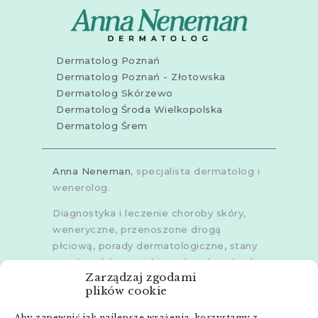
Dermatolog Poznań
Dermatolog Poznań - Złotowska
Dermatolog Skórzewo
Dermatolog Środa Wielkopolska
Dermatolog Śrem
Anna Neneman
, specjalista dermatolog i
wenerolog.
Diagnostyka i leczenie choroby skóry,
weneryczne, przenoszone drogą
płciową, porady dermatologiczne, stany
zapalne skóry, grzybice, choroby włosów,
Zarządzaj zgodami
dermoskopia, trichoskopia, u dorosłych i
plików cookie
dzieci.
Aby zapewnić jak najlepsze wrażenia, korzystamy z