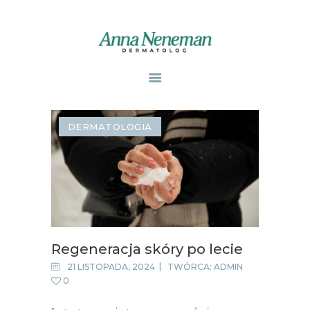
STRONA GŁÓWNA
PUBLIKACJE
DERMATOLOGIA
ZABIEGI
O MNIE
GABINETY
WPISY
KONTAKT
Regeneracja skóry po lecie
21 LISTOPADA, 2024
TWÓRCA:
ADMIN
0