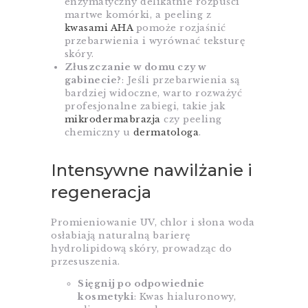
enzymatyczny delikatnie rozpuści
martwe komórki, a peeling z
kwasami AHA
pomoże rozjaśnić
przebarwienia i wyrównać teksturę
skóry.
Złuszczanie w domu czy w
gabinecie?
: Jeśli przebarwienia są
bardziej widoczne, warto rozważyć
profesjonalne zabiegi, takie jak
mikrodermabrazja
czy peeling
chemiczny u
dermatologa
.
Intensywne nawilżanie i
regeneracja
Promieniowanie UV, chlor i słona woda
osłabiają naturalną barierę
hydrolipidową skóry, prowadząc do
przesuszenia.
Sięgnij po odpowiednie
kosmetyki
: Kwas hialuronowy,