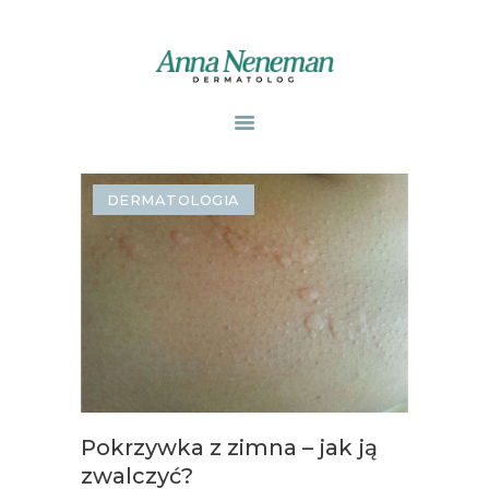
STRONA GŁÓWNA
PUBLIKACJE
DERMATOLOGIA
ZABIEGI
O MNIE
GABINETY
WPISY
KONTAKT
Pokrzywka z zimna – jak ją
zwalczyć?