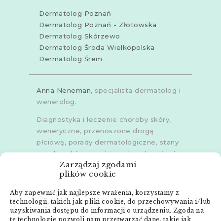
Dermatolog Poznań
Dermatolog Poznań - Złotowska
Dermatolog Skórzewo
Dermatolog Środa Wielkopolska
Dermatolog Śrem
Anna Neneman
, specjalista dermatolog i
wenerolog.
Diagnostyka i leczenie choroby skóry,
weneryczne, przenoszone drogą
płciową, porady dermatologiczne, stany
zapalne skóry, grzybice, choroby włosów,
Zarządzaj zgodami
dermoskopia, trichoskopia, u dorosłych i
plików cookie
dzieci.
Aby zapewnić jak najlepsze wrażenia, korzystamy z
Gabinety w
Poznaniu
,
Poznaniu -
technologii, takich jak pliki cookie, do przechowywania i/lub
Złotowska
,
Skórzewie
,
Środzie
uzyskiwania dostępu do informacji o urządzeniu. Zgoda na
Wielkopolskiej
i
Śremie
te technologie pozwoli nam przetwarzać dane, takie jak