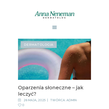
STRONA GŁÓWNA
PUBLIKACJE
DERMATOLOGIA
ZABIEGI
O MNIE
GABINETY
WPISY
KONTAKT
Oparzenia słoneczne – jak
leczyć?
26 MAJA, 2025
TWÓRCA:
ADMIN
0