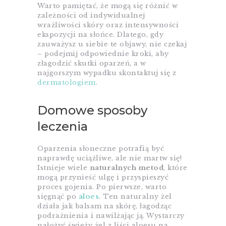
Warto pamiętać, że mogą się różnić w
zależności od indywidualnej
wrażliwości skóry oraz intensywności
ekspozycji na słońce. Dlatego, gdy
zauważysz u siebie te objawy, nie czekaj
– podejmij odpowiednie kroki, aby
złagodzić skutki oparzeń, a w
najgorszym wypadku skontaktuj się z
dermatologiem
.
Domowe sposoby
leczenia
Oparzenia słoneczne potrafią być
naprawdę uciążliwe, ale nie martw się!
Istnieje wiele
naturalnych metod
, które
mogą przynieść ulgę i przyspieszyć
proces gojenia. Po pierwsze, warto
sięgnąć po
aloes
. Ten naturalny żel
działa jak balsam na skórę, łagodząc
podrażnienia i nawilżając ją. Wystarczy
nałożyć świeży żel z liści aloesu na