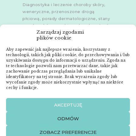
Diagnostyka i leczenie choroby skóry,
weneryczne, przenoszone drogą
płciową, porady dermatologiczne, stany
zapalne skóry, grzybice, choroby włosów,
Zarządzaj zgodami
dermoskopia, trichoskopia, u dorosłych i
plików cookie
dzieci.
Aby zapewnić jak najlepsze wrażenia, korzystamy z
Gabinety w
Poznaniu
,
Poznaniu -
technologii, takich jak pliki cookie, do przechowywania i/lub
Złotowska
,
Skórzewie
,
Środzie
uzyskiwania dostępu do informacji o urządzeniu. Zgoda na
Wielkopolskiej
i
Śremie
te technologie pozwoli nam przetwarzać dane, takie jak
zachowanie podczas przeglądania lub unikalne
Menu:
identyfikatory na tej stronie. Brak wyrażenia zgody lub
wycofanie zgody może niekorzystnie wpłynąć na niektóre
cechy i funkcje.
Strona główna
Anna Neneman – ZnanyLekarz.pl
AKCEPTUJĘ
Publikacje
Zabiegi dermatologiczne
ODMÓW
O mnie
Kontakt
ZOBACZ PREFERENCJE