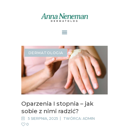
STRONA GŁÓWNA
PUBLIKACJE
DERMATOLOGIA
ZABIEGI
O MNIE
GABINETY
WPISY
KONTAKT
Oparzenia I stopnia – jak
sobie z nimi radzić?
5 SIERPNIA, 2025
TWÓRCA:
ADMIN
0