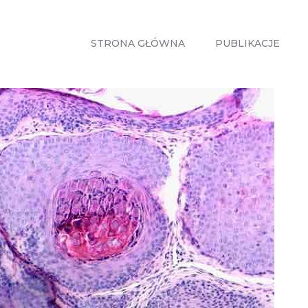
STRONA
GŁÓWNA
STRONA GŁÓWNA
PUBLIKACJE
PUBLIKACJE
ZABIEGI
O MNIE
GABINETY
WPISY
KONTAKT