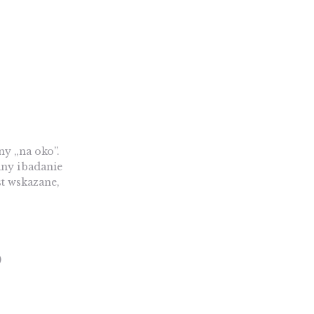
y „na oko”.
ny i badanie
st wskazane,
)