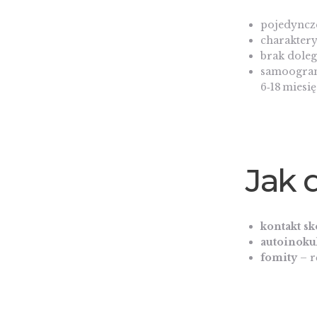
pojedyncze
charaktery
brak doleg
samoograni
6‑18 miesi
Jak 
kontakt sk
autoinoku
fomity
– r