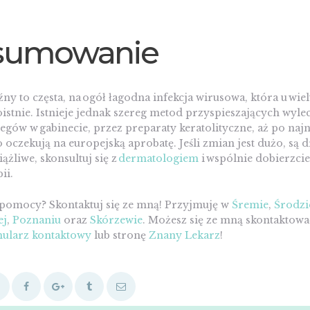
sumowanie
ny to częsta, na ogół łagodna infekcja wirusowa, która u wie
istnie. Istnieje jednak szereg metod przyspieszających wyle
egów w gabinecie, przez preparaty keratolityczne, aż po najn
 oczekują na europejską aprobatę. Jeśli zmian jest dużo, są d
iążliwe, skonsultuj się z
dermatologiem
i wspólnie dobierzcie
ii.
 pomocy? Skontaktuj się ze mną! Przyjmuję w
Śremie
,
Środzi
ej
,
Poznaniu
oraz
Skórzewie
. Możesz się ze mną skontaktowa
ularz kontaktowy
lub stronę
Znany Lekarz
!