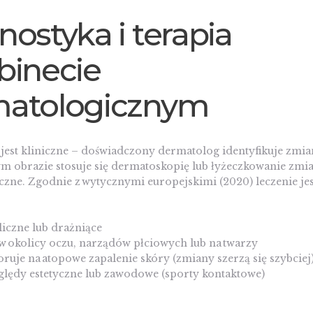
nostyka i terapia
binecie
atologicznym
est kliniczne – doświadczony dermatolog identyfikuje zmian
m obrazie stosuje się dermatoskopię lub łyżeczkowanie zmia
czne. Zgodnie z wytycznymi europejskimi (2020) leczenie je
liczne lub drażniące
w okolicy oczu, narządów płciowych lub na twarzy
oruje na atopowe zapalenie skóry (zmiany szerzą się szybciej
zględy estetyczne lub zawodowe (sporty kontaktowe)