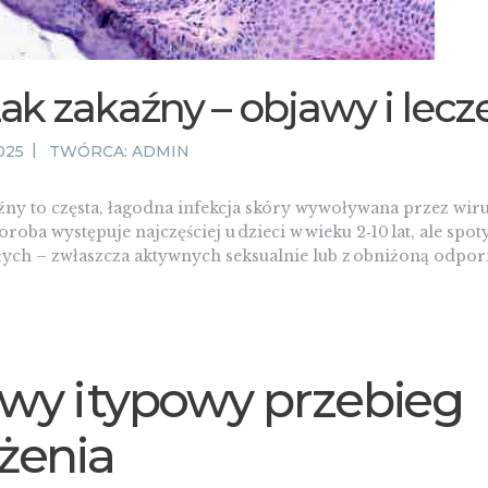
ak zakaźny – objawy i lecz
025
TWÓRCA:
ADMIN
ny to częsta, łagodna infekcja skóry wywoływana przez wiru
oroba występuje najczęściej u dzieci w wieku 2‑10 lat, ale spoty
łych – zwłaszcza aktywnych seksualnie lub z obniżoną odpor
wy i typowy przebieg
żenia