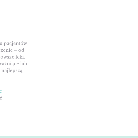
lu pacjentów
czenie – od
owsze leki,
rażniące lub
 najlepszą
e
ć