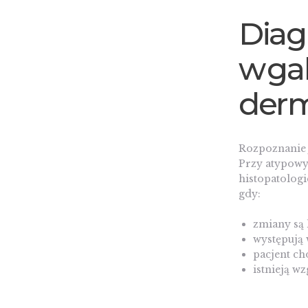
Diag
w ga
derm
Rozpoznanie j
Przy atypowy
histopatologi
gdy:
zmiany są 
występują 
pacjent ch
istnieją w