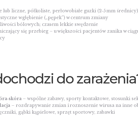
 lub liczne, półkoliste, perłowobiałe guzki (2‑5 mm średnicy)
styczne wgłębienie („pępek”) w centrum zmiany
liwości bólowych; czasem lekkie swędzenie
czający się przebieg – u większości pacjentów zanika w ciąg
ęcy
dochodzi do zarażenia
óra‑skóra
– wspólne zabawy, sporty kontaktowe, stosunki se
lacja
– rozdrapywanie zmian i roznoszenie wirusa na inne ob
ęczniki, gąbki kąpielowe, sprzęt sportowy, zabawki