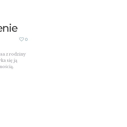
enie
0
sa z rodziny
ka się ją
nością.