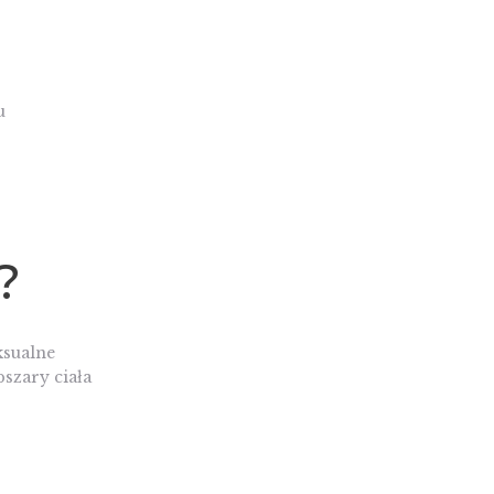
u
?
ksualne
szary ciała