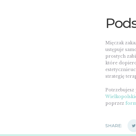
Pod
Mięczak zakaź
ustępuje samo
prostych zabi
które dopiero
estetycznie uc
strategię terap
Potrzebujesz
Wielkopolski
poprzez
form
SHARE: