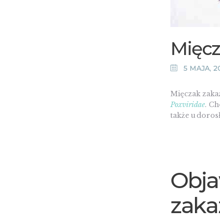
Mięcz
5 MAJA, 2
Mięczak zakaź
Poxviridae
. Ch
także u doros
Obja
zaka