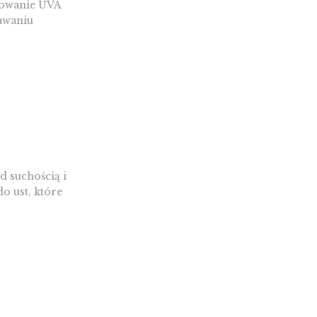
iowanie UVA
tawaniu
 suchością i
o ust, które