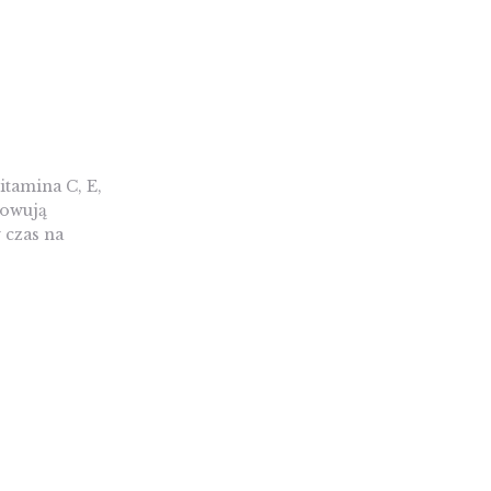
itamina C, E,
dowują
 czas na