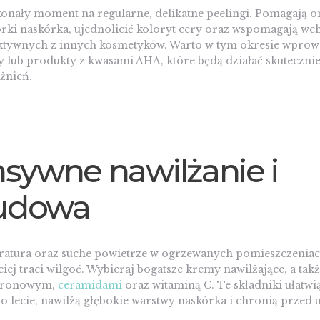
konały moment na regularne, delikatne peelingi. Pomagają o
ki naskórka, ujednolicić koloryt cery oraz wspomagają wch
ktywnych z innych kosmetyków. Warto w tym okresie wprow
lub produkty z kwasami AHA, które będą działać skutecznie,
żnień.
nsywne nawilżanie i
udowa
ratura oraz suche powietrze w ogrzewanych pomieszczenia
ciej traci wilgoć. Wybieraj bogatsze kremy nawilżające, a takż
uronowym,
ceramidami
oraz witaminą C. Te składniki ułatwi
o lecie, nawilżą głębokie warstwy naskórka i chronią przed u