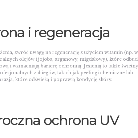
ona i regeneracja
enia, zwróć uwagę na regenerację z użyciem witamin (np. w
turalnych olejów (jojoba, arganowy, migdałowy), które odbu
ową i wzmacniają barierę ochronną. Jesienią to także świetny
fesjonalnych zabiegów, takich jak peelingi chemiczne lub
azja, które odświeżą i poprawią kondycję skóry.
roczna ochrona UV