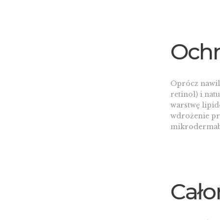
Ochr
Oprócz nawilż
retinol) i na
warstwę lipid
wdrożenie pro
mikrodermabr
Cało