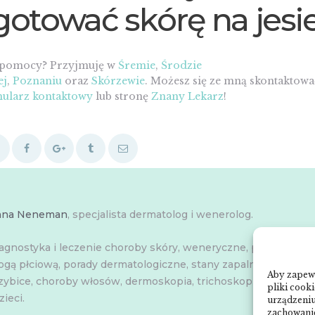
gotować skórę na jesi
 pomocy? Przyjmuję w
Śremie
,
Środzie
ej
,
Poznaniu
oraz
Skórzewie
. Możesz się ze mną skontaktowa
ularz kontaktowy
lub stronę
Znany Lekarz
!
nna Neneman
, specjalista dermatolog i wenerolog.
agnostyka i leczenie choroby skóry, weneryczne, przenoszon
ogą płciową, porady dermatologiczne, stany zapalne skóry,
Aby zapewn
zybice, choroby włosów, dermoskopia, trichoskopia, u dorosły
pliki cook
zieci.
urządzeniu
zachowanie