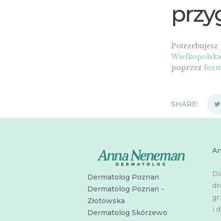
przy
Potrzebujesz
Wielkopolski
poprzez
form
SHARE:
A
Di
Dermatolog Poznań
dr
Dermatolog Poznań -
gr
Złotowska
i d
Dermatolog Skórzewo