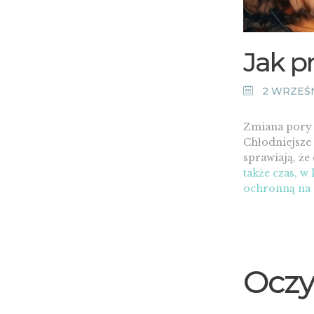
Jak p
2 WRZEŚN
Zmiana pory 
Chłodniejsze 
sprawiają, że
także czas, 
ochronną na
Oczy