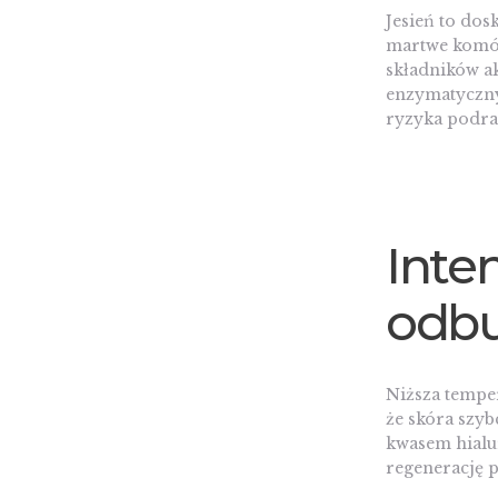
Jesień to dos
martwe komór
składników a
enzymatyczny 
ryzyka podra
Inte
odb
Niższa tempe
że skóra szyb
kwasem hial
regenerację p