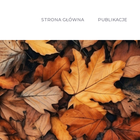
STRONA
GŁÓWNA
STRONA GŁÓWNA
PUBLIKACJE
PUBLIKACJE
ZABIEGI
O MNIE
GABINETY
WPISY
KONTAKT