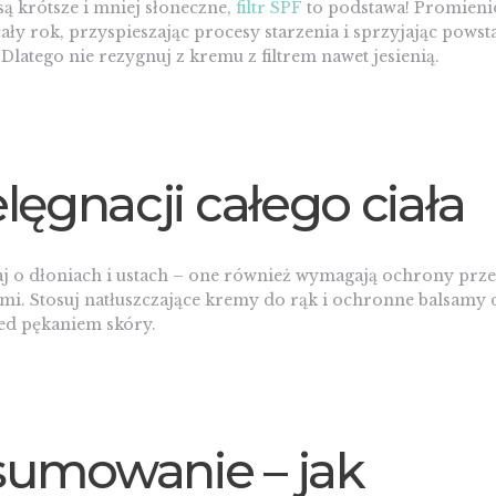
ą krótsze i mniej słoneczne,
filtr SPF
to podstawa! Promien
cały rok, przyspieszając procesy starzenia i sprzyjając pows
Dlatego nie rezygnuj z kremu z filtrem nawet jesienią.
lęgnacji całego ciała
j o dłoniach i ustach – one również wymagają ochrony przed
i. Stosuj natłuszczające kremy do rąk i ochronne balsamy d
ed pękaniem skóry.
umowanie – jak