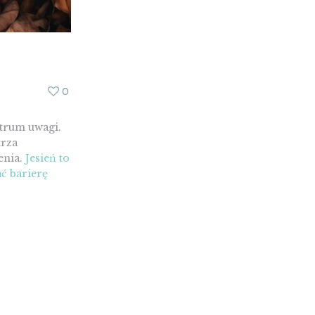
0
trum uwagi.
trza
enia.
Jesień to
ć barierę