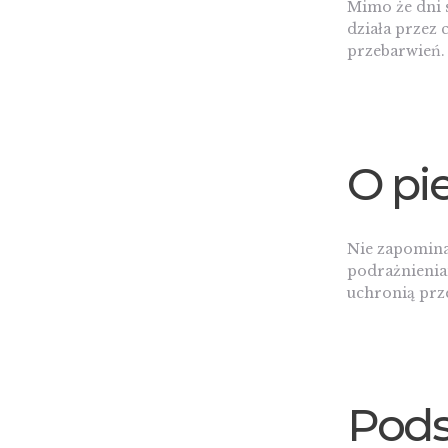
Mimo że dni s
działa przez 
przebarwień. 
O pie
Nie zapomina
podrażnieniam
uchronią prz
Pods