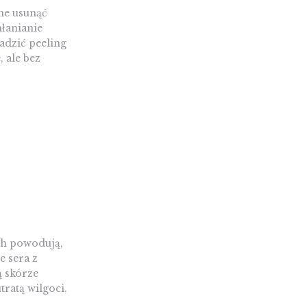
ne usunąć
łanianie
adzić peeling
 ale bez
ch powodują,
e sera z
ą skórze
tratą wilgoci.