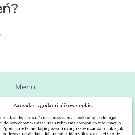
eń?
ć
Menu:
Zarządzaj zgodami plików cookie
Strona główna
e
Anna Neneman –
ić jak najlepsze wrażenia, korzystamy z technologii, takich jak
ch
ie, do przechowywania i/lub uzyskiwania dostępu do informacji o
ZnanyLekarz.pl
. Zgoda na te technologie pozwoli nam przetwarzać dane, takie jak
Publikacje
 podczas przeglądania lub unikalne identyfikatory na tej stronie.