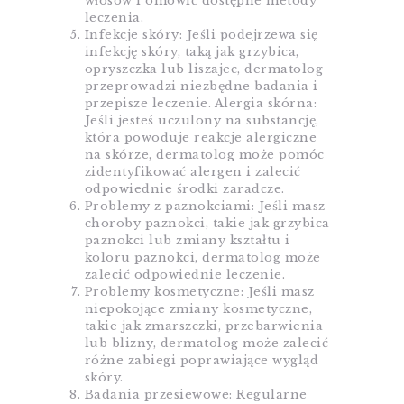
włosów i omówić dostępne metody
leczenia.
Infekcje skóry: Jeśli podejrzewa się
infekcję skóry, taką jak grzybica,
opryszczka lub liszajec, dermatolog
przeprowadzi niezbędne badania i
przepisze leczenie. Alergia skórna:
Jeśli jesteś uczulony na substancję,
która powoduje reakcje alergiczne
na skórze, dermatolog może pomóc
zidentyfikować alergen i zalecić
odpowiednie środki zaradcze.
Problemy z paznokciami: Jeśli masz
choroby paznokci, takie jak grzybica
paznokci lub zmiany kształtu i
koloru paznokci, dermatolog może
zalecić odpowiednie leczenie.
Problemy kosmetyczne: Jeśli masz
niepokojące zmiany kosmetyczne,
takie jak zmarszczki, przebarwienia
lub blizny, dermatolog może zalecić
różne zabiegi poprawiające wygląd
skóry.
Badania przesiewowe: Regularne