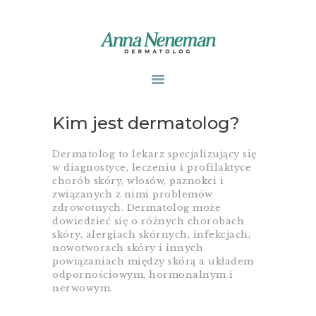
STRONA GŁÓWNA
PUBLIKACJE
Kim jest dermatolog?
ZABIEGI
O MNIE
Dermatolog to lekarz specjalizujący się
w diagnostyce, leczeniu i profilaktyce
GABINETY
chorób skóry, włosów, paznokci i
WPISY
związanych z nimi problemów
zdrowotnych. Dermatolog może
KONTAKT
dowiedzieć się o różnych chorobach
skóry, alergiach skórnych, infekcjach,
nowotworach skóry i innych
powiązaniach między skórą a układem
odpornościowym, hormonalnym i
nerwowym.