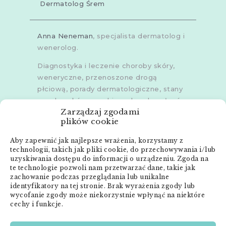
Dermatolog Śrem
Anna Neneman
, specjalista dermatolog i
wenerolog.
Diagnostyka i leczenie choroby skóry,
weneryczne, przenoszone drogą
płciową, porady dermatologiczne, stany
zapalne skóry, grzybice, choroby włosów,
Zarządzaj zgodami
dermoskopia, trichoskopia, u dorosłych i
plików cookie
dzieci.
Aby zapewnić jak najlepsze wrażenia, korzystamy z
Gabinety w
Poznaniu
,
Poznaniu -
technologii, takich jak pliki cookie, do przechowywania i/lub
Złotowska
,
Skórzewie
,
Środzie
uzyskiwania dostępu do informacji o urządzeniu. Zgoda na
Wielkopolskiej
i
Śremie
te technologie pozwoli nam przetwarzać dane, takie jak
zachowanie podczas przeglądania lub unikalne
Menu:
identyfikatory na tej stronie. Brak wyrażenia zgody lub
wycofanie zgody może niekorzystnie wpłynąć na niektóre
cechy i funkcje.
Strona główna
Anna Neneman – ZnanyLekarz.pl