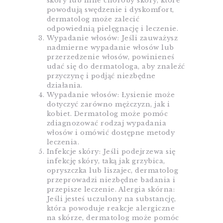
skóry lub inne choroby skóry, które
powodują swędzenie i dyskomfort,
dermatolog może zalecić
odpowiednią pielęgnację i leczenie.
Wypadanie włosów: Jeśli zauważysz
nadmierne wypadanie włosów lub
przerzedzenie włosów, powinieneś
udać się do dermatologa, aby znaleźć
przyczynę i podjąć niezbędne
działania.
Wypadanie włosów: Łysienie może
dotyczyć zarówno mężczyzn, jak i
kobiet. Dermatolog może pomóc
zdiagnozować rodzaj wypadania
włosów i omówić dostępne metody
leczenia.
Infekcje skóry: Jeśli podejrzewa się
infekcję skóry, taką jak grzybica,
opryszczka lub liszajec, dermatolog
przeprowadzi niezbędne badania i
przepisze leczenie. Alergia skórna:
Jeśli jesteś uczulony na substancję,
która powoduje reakcje alergiczne
na skórze, dermatolog może pomóc