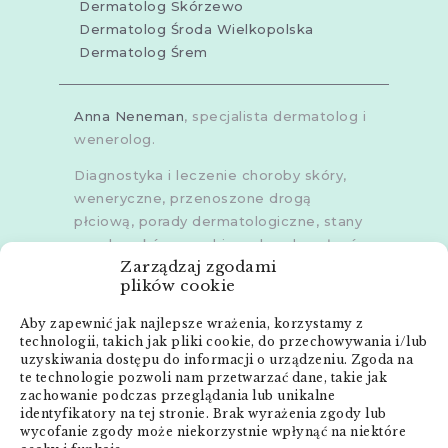
Dermatolog Skórzewo
Dermatolog Środa Wielkopolska
Dermatolog Śrem
Anna Neneman
, specjalista dermatolog i
wenerolog.
Diagnostyka i leczenie choroby skóry,
weneryczne, przenoszone drogą
płciową, porady dermatologiczne, stany
zapalne skóry, grzybice, choroby włosów,
Zarządzaj zgodami
dermoskopia, trichoskopia, u dorosłych i
plików cookie
dzieci.
Aby zapewnić jak najlepsze wrażenia, korzystamy z
Gabinety w
Poznaniu
,
Poznaniu -
technologii, takich jak pliki cookie, do przechowywania i/lub
Złotowska
,
Skórzewie
,
Środzie
uzyskiwania dostępu do informacji o urządzeniu. Zgoda na
Wielkopolskiej
i
Śremie
te technologie pozwoli nam przetwarzać dane, takie jak
zachowanie podczas przeglądania lub unikalne
Menu:
identyfikatory na tej stronie. Brak wyrażenia zgody lub
wycofanie zgody może niekorzystnie wpłynąć na niektóre