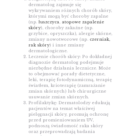
dermatolog zajmuje się
wykrywaniem różnych chorób skóry,
którymi mogą być choroby zapalne
(np.
łuszczyca
,
atopowe zapalenie
skóry
), choroby zakaźne (np.
grzybice, opryszczka), alergie skórne,
zmiany nowotworowe (np.
czerniak,
rak skóry
) i inne zmiany
dermatologiczne.
Leczenie chorób skóry: Po dokładnej
diagnozie dermatolog podejmuje
niezbędne działania lecznicze. Może
to obejmować porady dietetyczne,
leki, terapię fotodynamiczną, terapię
światłem, krioterapię (zamrażanie
zmian skórnych) lub chirurgiczne
usuwanie zmian skórnych.
Profilaktykę: Dermatolodzy edukują
pacjentów na temat właściwej
pielęgnacji skóry, promują ochronę
przed promieniowaniem UV,
podnoszą świadomość raka skóry
oraz przeprowadzają badania