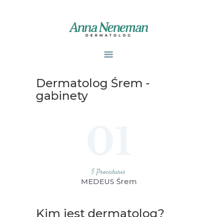
STRONA GŁÓWNA
PUBLIKACJE
Dermatolog Śrem -
ZABIEGI
gabinety
O MNIE
GABINETY
01
WPISY
KONTAKT
5 Procedures
MEDEUS Śrem
Kim jest dermatolog?