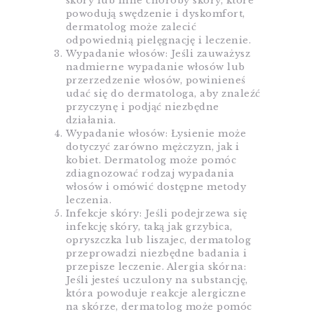
skóry lub inne choroby skóry, które
powodują swędzenie i dyskomfort,
dermatolog może zalecić
odpowiednią pielęgnację i leczenie.
Wypadanie włosów: Jeśli zauważysz
nadmierne wypadanie włosów lub
przerzedzenie włosów, powinieneś
udać się do dermatologa, aby znaleźć
przyczynę i podjąć niezbędne
działania.
Wypadanie włosów: Łysienie może
dotyczyć zarówno mężczyzn, jak i
kobiet. Dermatolog może pomóc
zdiagnozować rodzaj wypadania
włosów i omówić dostępne metody
leczenia.
Infekcje skóry: Jeśli podejrzewa się
infekcję skóry, taką jak grzybica,
opryszczka lub liszajec, dermatolog
przeprowadzi niezbędne badania i
przepisze leczenie. Alergia skórna:
Jeśli jesteś uczulony na substancję,
która powoduje reakcje alergiczne
na skórze, dermatolog może pomóc