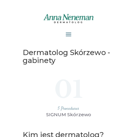
STRONA GŁÓWNA
PUBLIKACJE
Dermatolog Skórzewo -
ZABIEGI
gabinety
O MNIE
GABINETY
01
WPISY
KONTAKT
5 Procedures
SIGNUM Skórzewo
Kim jest dermatolog?