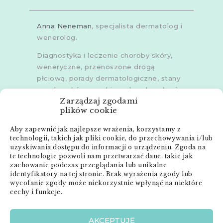
Anna Neneman
, specjalista dermatolog i
wenerolog.
Diagnostyka i leczenie choroby skóry,
weneryczne, przenoszone drogą
płciową, porady dermatologiczne, stany
zapalne skóry, grzybice, choroby włosów,
Zarządzaj zgodami
dermoskopia, trichoskopia, u dorosłych i
plików cookie
dzieci.
Aby zapewnić jak najlepsze wrażenia, korzystamy z
Gabinety w
Poznaniu
,
Poznaniu -
technologii, takich jak pliki cookie, do przechowywania i/lub
Złotowska
,
Skórzewie
,
Środzie
uzyskiwania dostępu do informacji o urządzeniu. Zgoda na
Wielkopolskiej
i
Śremie
te technologie pozwoli nam przetwarzać dane, takie jak
zachowanie podczas przeglądania lub unikalne
Menu:
identyfikatory na tej stronie. Brak wyrażenia zgody lub
wycofanie zgody może niekorzystnie wpłynąć na niektóre
cechy i funkcje.
Strona główna
Anna Neneman – ZnanyLekarz.pl
AKCEPTUJĘ
Publikacje