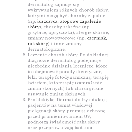
dermatolog zajmuje się
wykrywaniem różnych chorób skóry,
którymi mogą być choroby zapalne
(np.
łuszczyca
,
atopowe zapalenie
skóry
), choroby zakaźne (np.
grzybice, opryszczka), alergie skórne,
zmiany nowotworowe (np.
czerniak,
rak skóry
) i inne zmiany
dermatologiczne.
Leczenie chorób skóry: Po dokładnej
diagnozie dermatolog podejmuje
niezbędne działania lecznicze. Może
to obejmować porady dietetyczne,
leki, terapię fotodynamiczną, terapię
światłem, krioterapię (zamrażanie
zmian skórnych) lub chirurgiczne
usuwanie zmian skórnych.
Profilaktykę: Dermatolodzy edukują
pacjentów na temat właściwej
pielęgnacji skóry, promują ochronę
przed promieniowaniem UV,
podnoszą świadomość raka skóry
oraz przeprowadzają badania