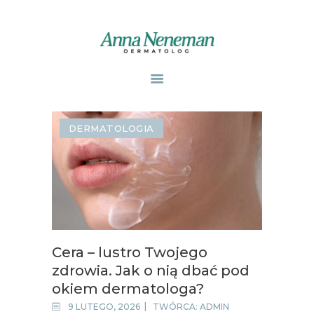
STRONA GŁÓWNA
PUBLIKACJE
DERMATOLOGIA
ZABIEGI
O MNIE
GABINETY
WPISY
KONTAKT
Cera – lustro Twojego
zdrowia. Jak o nią dbać pod
okiem dermatologa?
9 LUTEGO, 2026
TWÓRCA:
ADMIN