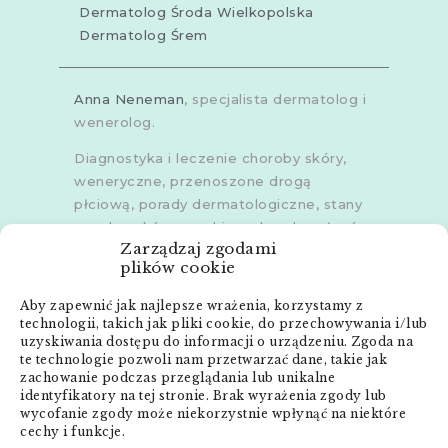
Dermatolog Środa Wielkopolska
Dermatolog Śrem
Anna Neneman
, specjalista dermatolog i
wenerolog.
Diagnostyka i leczenie choroby skóry,
weneryczne, przenoszone drogą
płciową, porady dermatologiczne, stany
zapalne skóry, grzybice, choroby włosów,
Zarządzaj zgodami
dermoskopia, trichoskopia, u dorosłych i
plików cookie
dzieci.
Aby zapewnić jak najlepsze wrażenia, korzystamy z
Gabinety w
Poznaniu
,
Poznaniu -
technologii, takich jak pliki cookie, do przechowywania i/lub
Złotowska
,
Skórzewie
,
Środzie
uzyskiwania dostępu do informacji o urządzeniu. Zgoda na
Wielkopolskiej
i
Śremie
te technologie pozwoli nam przetwarzać dane, takie jak
zachowanie podczas przeglądania lub unikalne
Menu:
identyfikatory na tej stronie. Brak wyrażenia zgody lub
wycofanie zgody może niekorzystnie wpłynąć na niektóre
cechy i funkcje.
Strona główna