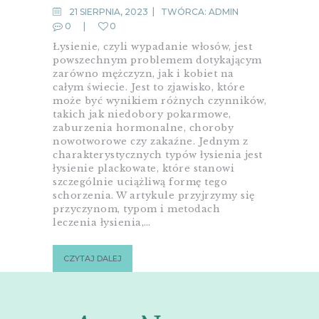
21 SIERPNIA, 2023
TWÓRCA:
ADMIN
0
0
Łysienie, czyli wypadanie włosów, jest
powszechnym problemem dotykającym
zarówno mężczyzn, jak i kobiet na
całym świecie. Jest to zjawisko, które
może być wynikiem różnych czynników,
takich jak niedobory pokarmowe,
zaburzenia hormonalne, choroby
nowotworowe czy zakaźne. Jednym z
charakterystycznych typów łysienia jest
łysienie plackowate, które stanowi
szczególnie uciążliwą formę tego
schorzenia. W artykule przyjrzymy się
przyczynom, typom i metodach
leczenia łysienia,…
CZYTAJ DALEJ