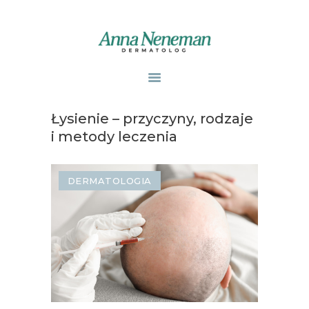
STRONA GŁÓWNA
PUBLIKACJE
Łysienie – przyczyny, rodzaje
ZABIEGI
i metody leczenia
O MNIE
GABINETY
DERMATOLOGIA
WPISY
KONTAKT