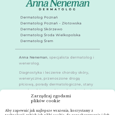
Dermatolog Poznań
Dermatolog Poznań - Złotowska
Dermatolog Skórzewo
Dermatolog Środa Wielkopolska
Dermatolog Śrem
Anna Neneman
, specjalista dermatolog i
wenerolog.
Diagnostyka i leczenie choroby skóry,
weneryczne, przenoszone drogą
płciową, porady dermatologiczne, stany
zapalne skóry, grzybice, choroby włosów,
Zarządzaj zgodami
dermoskopia, trichoskopia, u dorosłych i
plików cookie
dzieci.
Aby zapewnić jak najlepsze wrażenia, korzystamy z
Gabinety w
Poznaniu
,
Poznaniu -