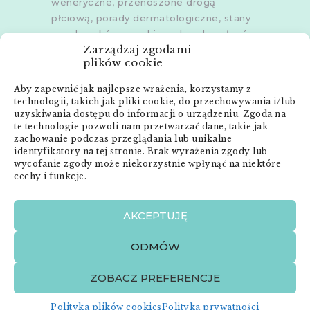
weneryczne, przenoszone drogą
płciową, porady dermatologiczne, stany
zapalne skóry, grzybice, choroby włosów,
Zarządzaj zgodami
dermoskopia, trichoskopia, u dorosłych i
plików cookie
dzieci.
Aby zapewnić jak najlepsze wrażenia, korzystamy z
Gabinety w
Poznaniu
,
Poznaniu -
technologii, takich jak pliki cookie, do przechowywania i/lub
Złotowska
,
Skórzewie
,
Środzie
uzyskiwania dostępu do informacji o urządzeniu. Zgoda na
Wielkopolskiej
i
Śremie
te technologie pozwoli nam przetwarzać dane, takie jak
zachowanie podczas przeglądania lub unikalne
Menu:
identyfikatory na tej stronie. Brak wyrażenia zgody lub
wycofanie zgody może niekorzystnie wpłynąć na niektóre
cechy i funkcje.
Strona główna
Anna Neneman – ZnanyLekarz.pl
AKCEPTUJĘ
Publikacje
Zabiegi dermatologiczne
ODMÓW
O mnie
Kontakt
ZOBACZ PREFERENCJE
Polityka plików cookies
Polityka prywatności