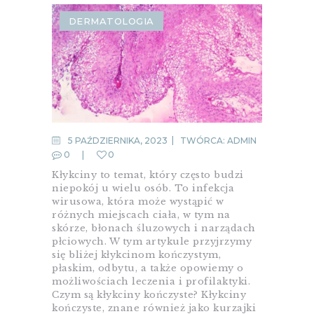
DERMATOLOGIA
5 PAŹDZIERNIKA, 2023
TWÓRCA:
ADMIN
0
0
Kłykciny to temat, który często budzi
niepokój u wielu osób. To infekcja
wirusowa, która może wystąpić w
różnych miejscach ciała, w tym na
skórze, błonach śluzowych i narządach
płciowych. W tym artykule przyjrzymy
się bliżej kłykcinom kończystym,
płaskim, odbytu, a także opowiemy o
możliwościach leczenia i profilaktyki.
Czym są kłykciny kończyste? Kłykciny
kończyste, znane również jako kurzajki