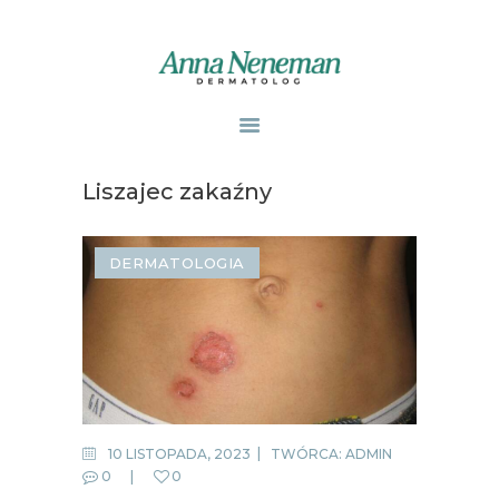
STRONA GŁÓWNA
PUBLIKACJE
Liszajec zakaźny
ZABIEGI
O MNIE
DERMATOLOGIA
GABINETY
WPISY
KONTAKT
10 LISTOPADA, 2023
TWÓRCA:
ADMIN
0
0