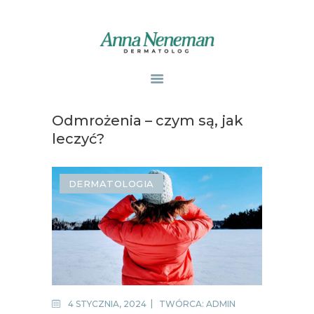
STRONA GŁÓWNA
PUBLIKACJE
Odmrożenia – czym są, jak
ZABIEGI
leczyć?
O MNIE
GABINETY
DERMATOLOGIA
WPISY
KONTAKT
4 STYCZNIA, 2024
TWÓRCA:
ADMIN