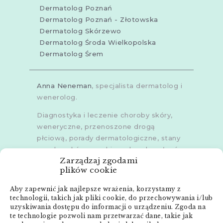
Dermatolog Poznań
Dermatolog Poznań - Złotowska
Dermatolog Skórzewo
Dermatolog Środa Wielkopolska
Dermatolog Śrem
Anna Neneman
, specjalista dermatolog i
wenerolog.
Diagnostyka i leczenie choroby skóry,
weneryczne, przenoszone drogą
płciową, porady dermatologiczne, stany
zapalne skóry, grzybice, choroby włosów,
Zarządzaj zgodami
dermoskopia, trichoskopia, u dorosłych i
plików cookie
dzieci.
Aby zapewnić jak najlepsze wrażenia, korzystamy z
Gabinety w
Poznaniu
,
Poznaniu -
technologii, takich jak pliki cookie, do przechowywania i/lub
Złotowska
,
Skórzewie
,
Środzie
uzyskiwania dostępu do informacji o urządzeniu. Zgoda na
Wielkopolskiej
i
Śremie
te technologie pozwoli nam przetwarzać dane, takie jak