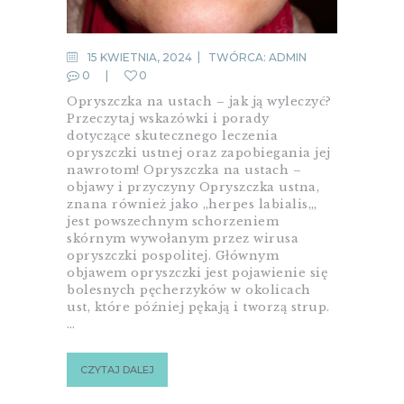
15 KWIETNIA, 2024
TWÓRCA:
ADMIN
0
0
Opryszczka na ustach – jak ją wyleczyć?
Przeczytaj wskazówki i porady
dotyczące skutecznego leczenia
opryszczki ustnej oraz zapobiegania jej
nawrotom! Opryszczka na ustach –
objawy i przyczyny Opryszczka ustna,
znana również jako „herpes labialis„,
jest powszechnym schorzeniem
skórnym wywołanym przez wirusa
opryszczki pospolitej. Głównym
objawem opryszczki jest pojawienie się
bolesnych pęcherzyków w okolicach
ust, które później pękają i tworzą strup.
…
CZYTAJ DALEJ