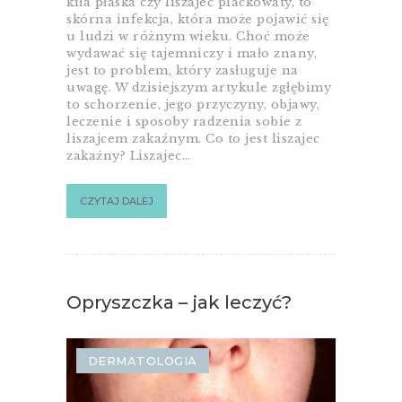
kiła płaska czy liszajec plackowaty, to
skórna infekcja, która może pojawić się
u ludzi w różnym wieku. Choć może
wydawać się tajemniczy i mało znany,
jest to problem, który zasługuje na
uwagę. W dzisiejszym artykule zgłębimy
to schorzenie, jego przyczyny, objawy,
leczenie i sposoby radzenia sobie z
liszajcem zakaźnym. Co to jest liszajec
zakaźny? Liszajec…
CZYTAJ DALEJ
Opryszczka – jak leczyć?
DERMATOLOGIA