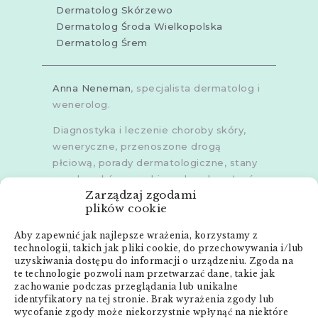
Dermatolog Skórzewo
Dermatolog Środa Wielkopolska
Dermatolog Śrem
Anna Neneman
, specjalista dermatolog i
wenerolog.
Diagnostyka i leczenie choroby skóry,
weneryczne, przenoszone drogą
płciową, porady dermatologiczne, stany
zapalne skóry, grzybice, choroby włosów,
Zarządzaj zgodami
dermoskopia, trichoskopia, u dorosłych i
plików cookie
dzieci.
Aby zapewnić jak najlepsze wrażenia, korzystamy z
Gabinety w
Poznaniu
,
Poznaniu -
technologii, takich jak pliki cookie, do przechowywania i/lub
Złotowska
,
Skórzewie
,
Środzie
uzyskiwania dostępu do informacji o urządzeniu. Zgoda na
Wielkopolskiej
i
Śremie
te technologie pozwoli nam przetwarzać dane, takie jak
zachowanie podczas przeglądania lub unikalne
Menu:
identyfikatory na tej stronie. Brak wyrażenia zgody lub
wycofanie zgody może niekorzystnie wpłynąć na niektóre