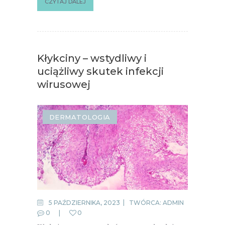
CZYTAJ DALEJ
Kłykciny – wstydliwy i
uciążliwy skutek infekcji
wirusowej
DERMATOLOGIA
5 PAŹDZIERNIKA, 2023
TWÓRCA:
ADMIN
0
0