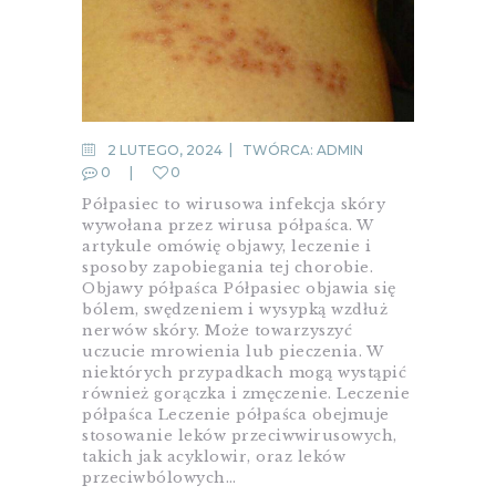
2 LUTEGO, 2024
TWÓRCA:
ADMIN
0
0
Półpasiec to wirusowa infekcja skóry
wywołana przez wirusa półpaśca. W
artykule omówię objawy, leczenie i
sposoby zapobiegania tej chorobie.
Objawy półpaśca Półpasiec objawia się
bólem, swędzeniem i wysypką wzdłuż
nerwów skóry. Może towarzyszyć
uczucie mrowienia lub pieczenia. W
niektórych przypadkach mogą wystąpić
również gorączka i zmęczenie. Leczenie
półpaśca Leczenie półpaśca obejmuje
stosowanie leków przeciwwirusowych,
takich jak acyklowir, oraz leków
przeciwbólowych…