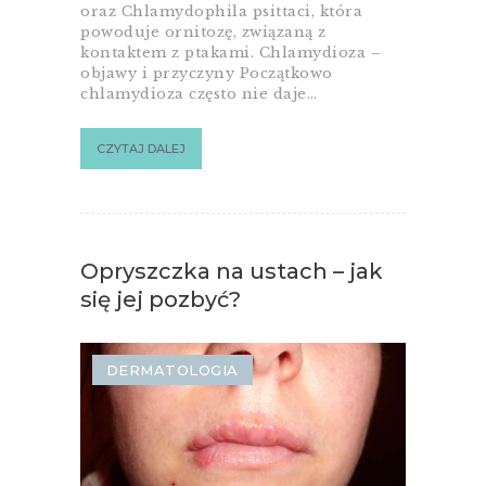
oraz Chlamydophila psittaci, która
powoduje ornitozę, związaną z
kontaktem z ptakami. Chlamydioza –
objawy i przyczyny Początkowo
chlamydioza często nie daje…
CZYTAJ DALEJ
Opryszczka na ustach – jak
się jej pozbyć?
DERMATOLOGIA