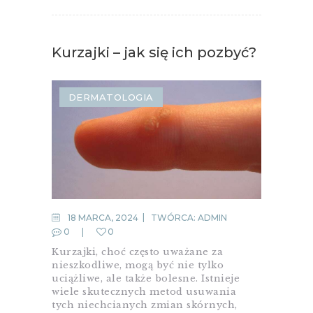
Kurzajki – jak się ich pozbyć?
DERMATOLOGIA
18 MARCA, 2024
TWÓRCA:
ADMIN
0
0
Kurzajki, choć często uważane za
nieszkodliwe, mogą być nie tylko
uciążliwe, ale także bolesne. Istnieje
wiele skutecznych metod usuwania
tych niechcianych zmian skórnych,