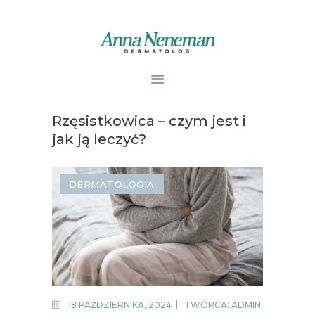
STRONA GŁÓWNA
PUBLIKACJE
Rzęsistkowica – czym jest i
ZABIEGI
jak ją leczyć?
O MNIE
GABINETY
DERMATOLOGIA
WPISY
KONTAKT
18 PAŹDZIERNIKA, 2024
TWÓRCA:
ADMIN