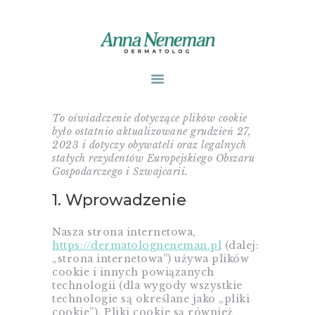
STRONA GŁÓWNA
PUBLIKACJE
To oświadczenie dotyczące plików cookie
było ostatnio aktualizowane grudzień 27,
ZABIEGI
2023 i dotyczy obywateli oraz legalnych
O MNIE
stałych rezydentów Europejskiego Obszaru
Gospodarczego i Szwajcarii.
GABINETY
WPISY
1. Wprowadzenie
KONTAKT
Nasza strona internetowa,
https://dermatologneneman.pl
(dalej:
„strona internetowa”) używa plików
cookie i innych powiązanych
technologii (dla wygody wszystkie
technologie są określane jako „pliki
cookie”). Pliki cookie są również