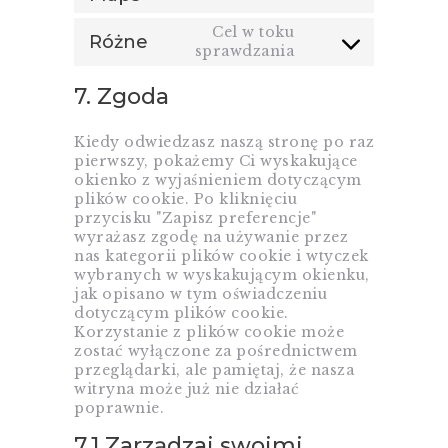
to
service
Cel w toku
Różne
google-
sprawdzania
Consent
maps
to
service
7. Zgoda
różne
Kiedy odwiedzasz naszą stronę po raz
pierwszy, pokażemy Ci wyskakujące
okienko z wyjaśnieniem dotyczącym
plików cookie. Po kliknięciu
przycisku "Zapisz preferencje"
wyrażasz zgodę na używanie przez
nas kategorii plików cookie i wtyczek
wybranych w wyskakującym okienku,
jak opisano w tym oświadczeniu
dotyczącym plików cookie.
Korzystanie z plików cookie może
zostać wyłączone za pośrednictwem
przeglądarki, ale pamiętaj, że nasza
witryna może już nie działać
poprawnie.
7.1 Zarządzaj swoimi