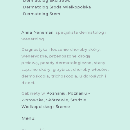
Dermatolog Skórzewo
Dermatolog Środa Wielkopolska
Dermatolog Śrem
Anna Neneman
, specjalista dermatolog i
wenerolog.
Diagnostyka i leczenie choroby skóry,
weneryczne, przenoszone drogą
płciową, porady dermatologiczne, stany
zapalne skóry, grzybice, choroby włosów,
dermoskopia, trichoskopia, u dorosłych i
dzieci.
Gabinety w
Poznaniu
,
Poznaniu -
Złotowska
,
Skórzewie
,
Środzie
Wielkopolskiej
i
Śremie
Menu: