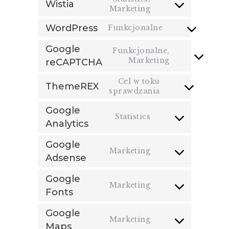
Wistia
Marketing
Consent
to
WordPress
Funkcjonalne
service
Consent
wistia
to
Google
Funkcjonalne,
service
Marketing
Consent
reCAPTCHA
wordpress
to
service
Cel w toku
ThemeREX
google-
sprawdzania
Consent
recaptcha
to
Google
service
Statistics
themerex
Consent
Analytics
to
service
Google
google-
Marketing
Consent
Adsense
analytics
to
service
Google
google-
Marketing
Consent
Fonts
adsense
to
service
Google
google-
Marketing
Consent
Maps
fonts