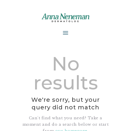
STRONA GŁÓWNA
PUBLIKACJE
No
ZABIEGI
O MNIE
GABINETY
results
WPISY
KONTAKT
We're sorry, but your
query did not match
Can't find what you need? Take a
moment and do a search below or start
from
our homepage
.