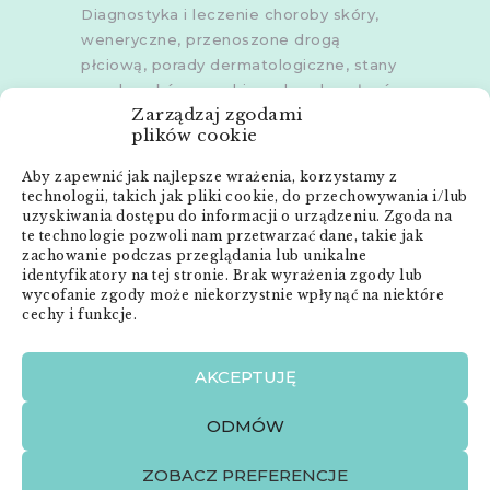
Diagnostyka i leczenie choroby skóry,
weneryczne, przenoszone drogą
płciową, porady dermatologiczne, stany
zapalne skóry, grzybice, choroby włosów,
Zarządzaj zgodami
dermoskopia, trichoskopia, u dorosłych i
plików cookie
dzieci.
Aby zapewnić jak najlepsze wrażenia, korzystamy z
Gabinety w
Poznaniu
,
Poznaniu -
technologii, takich jak pliki cookie, do przechowywania i/lub
Złotowska
,
Skórzewie
,
Środzie
uzyskiwania dostępu do informacji o urządzeniu. Zgoda na
Wielkopolskiej
i
Śremie
te technologie pozwoli nam przetwarzać dane, takie jak
zachowanie podczas przeglądania lub unikalne
Menu:
identyfikatory na tej stronie. Brak wyrażenia zgody lub
wycofanie zgody może niekorzystnie wpłynąć na niektóre
cechy i funkcje.
Strona główna
Anna Neneman – ZnanyLekarz.pl
AKCEPTUJĘ
Publikacje
Zabiegi dermatologiczne
ODMÓW
O mnie
Kontakt
ZOBACZ PREFERENCJE